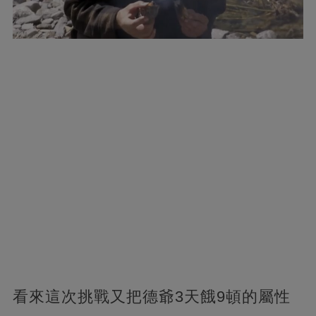
看來這次挑戰又把德爺3天餓9頓的屬性