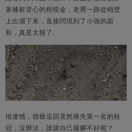
著褲衩背心的程咬金，老喬一路從峭壁
上出溜下來，直接閃現到了小強的面
前，真是太狠了。
很遺憾，德爺這回竟然痛失第一名的桂
冠，沒辦法，誰讓自己腿腳不好呢？