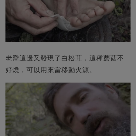
老喬這邊又發現了白松茸，這種蘑菇不
好燒，可以用來當移動火源。