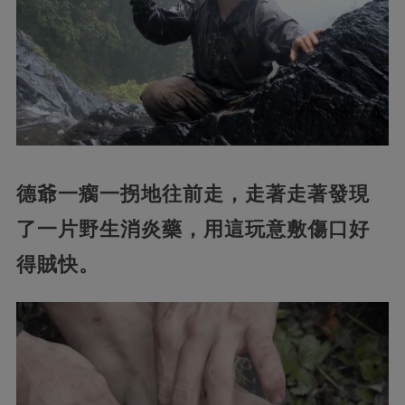
德爺一瘸一拐地往前走，走著走著發現
了一片野生消炎藥，用這玩意敷傷口好
得賊快。