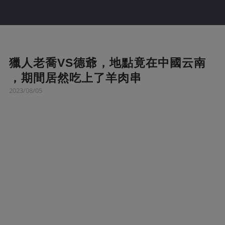
獵人老喬VS德爺，地點竟在中國云南
，期間居然吃上了羊肉串
2023/08/05