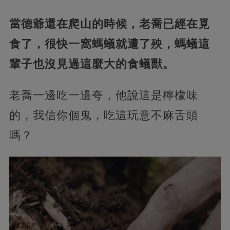
當德爺還在爬山的時候，老喬已經在覓
食了，很快一窩螞蟻就遭了殃，螞蟻這
輩子也沒見過這麼大的食蟻獸。
老喬一邊吃一邊夸，他說這是檸檬味
的，我信你個鬼，吃這玩意不麻舌頭
嗎？