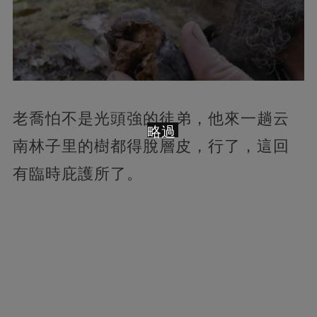
老喬怕不是光頭強的徒弟，他來一趟云
略過
南林子里的樹都得脫層皮，行了，這回
有臨時庇護所了。