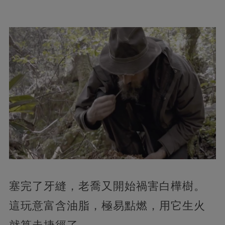
塞完了牙縫，老喬又開始禍害白樺樹。
這玩意富含油脂，極易點燃，用它生火