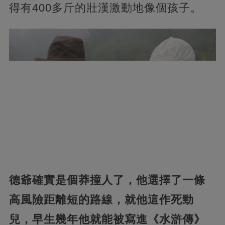
得有400多斤的壯漢激動地像個孩子。
德爺確實是個莽撞人了，他選擇了一條
高風險距離短的路線，就他這作死勁
兒，早生幾年他就能被寫進《水滸傳》