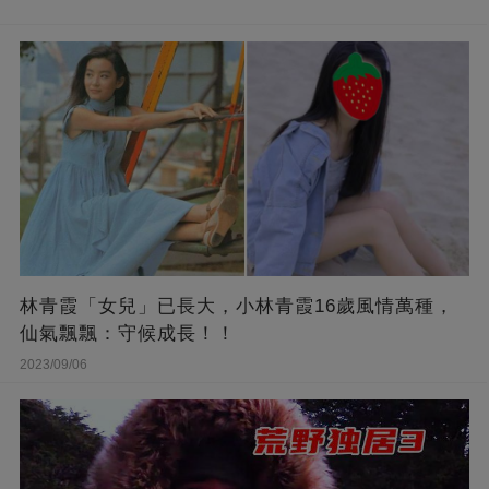
林青霞「女兒」已長大，小林青霞16歲風情萬種，
仙氣飄飄：守候成長！！
2023/09/06