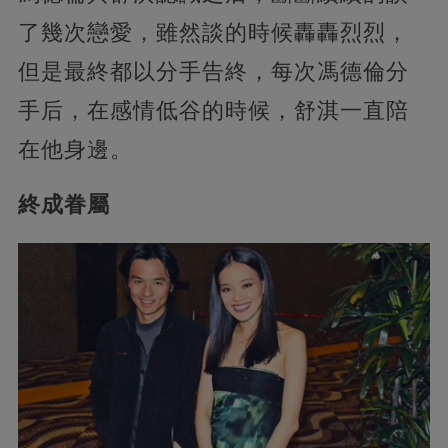
了幾次戀愛，雖然談的時候轟轟烈烈，
但是最終都以分手告終，每次馮德倫分
手后，在感情低谷的時候，舒淇一直陪
在他身邊。
終成眷屬