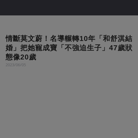
情斷莫文蔚！名導輾轉10年「和舒淇結
婚」把她寵成寶「不強迫生子」47歲狀
態像20歲
2023/06/05