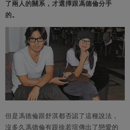
了兩人的關系，才選擇跟馮德倫分手
的。
但是馮德倫跟舒淇都否認了這種說法，
沒多久馮德倫有跟徐若瑄傳出了戀愛的