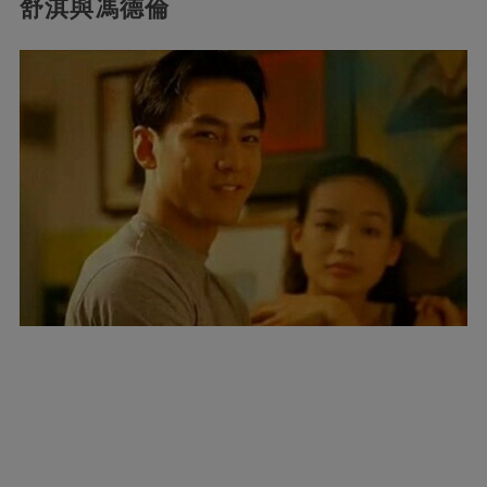
舒淇與馮德倫