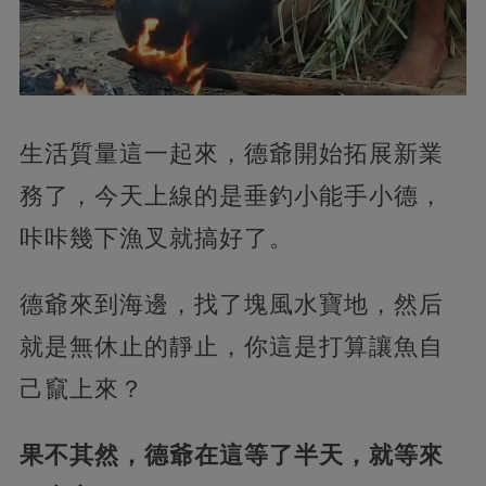
生活質量這一起來，德爺開始拓展新業
務了，今天上線的是垂釣小能手小德，
咔咔幾下漁叉就搞好了。
德爺來到海邊，找了塊風水寶地，然后
就是無休止的靜止，你這是打算讓魚自
己竄上來？
果不其然，德爺在這等了半天，就等來