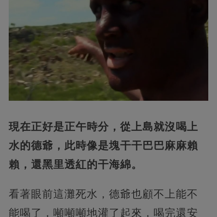
現在正好是正午時分，從上島就沒喝上
水的德爺，此時像是塊干干巴巴麻麻賴
賴，還黑里透紅的干海綿。
看著眼前這灘死水，德爺也顧不上能不
能喝了，噸噸噸地灌了起來，喝完還安