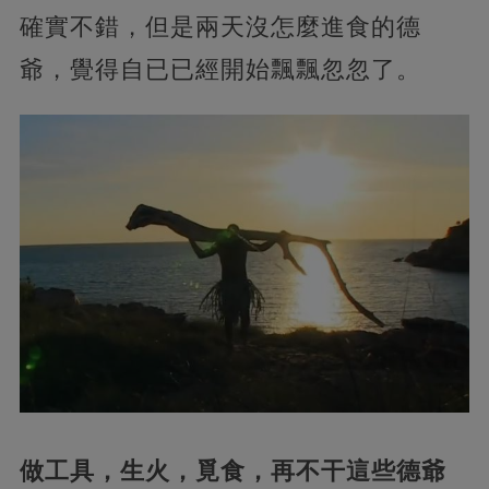
確實不錯，但是兩天沒怎麼進食的德
爺，覺得自已已經開始飄飄忽忽了。
做工具，生火，覓食，再不干這些德爺