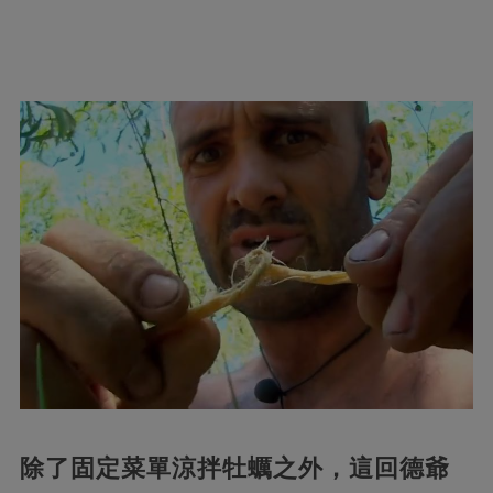
除了固定菜單涼拌牡蠣之外，這回德爺