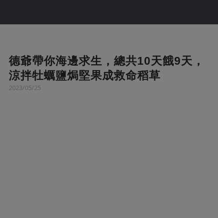
德爺帶你海邊求生，總共10天餓9天，
涼拌牡蠣鹽焗堅果成救命稻草
2023/05/25