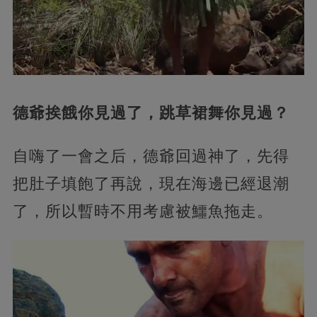
德爺挨餓你見過了，跳草裙舞你見過？
自嗨了一會之后，德爺回過神了，先得
把肚子填飽了再說，現在海邊已經退潮
了，所以暫時不用考慮被鱷魚拖走。