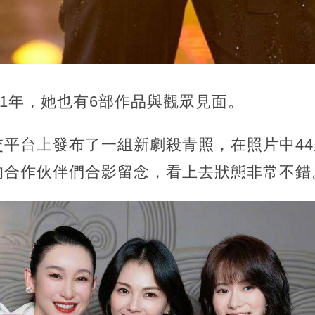
21年，她也有6部作品與觀眾見面。
交平台上發布了一組新劇殺青照，在照片中4
的合作伙伴們合影留念，看上去狀態非常不錯