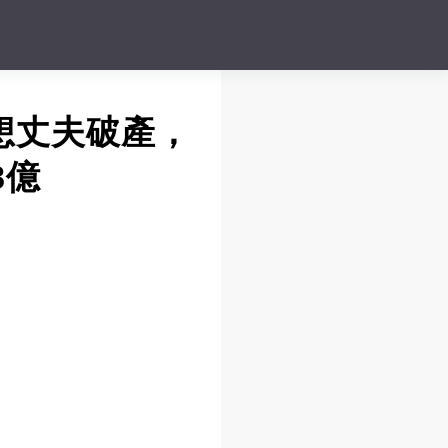
想丈夫破產，
8億