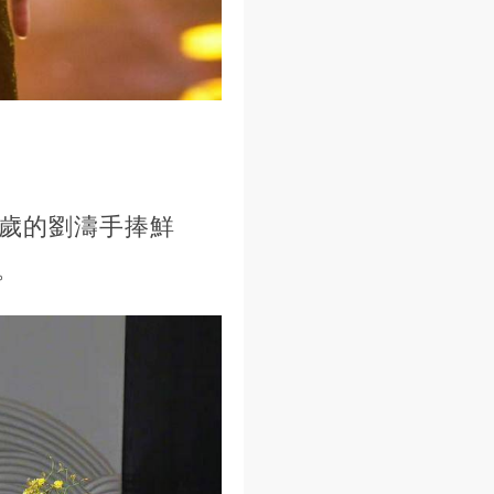
4歲的劉濤手捧鮮
。