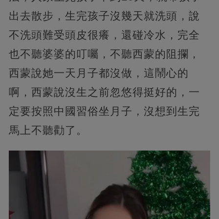
出去散步，生完孩子沒幾天就洗頭，說
不洗頭難受頭皮很癢，還碰冷水，完全
也不聽婆婆的叮囑，不聽西蒙的阻攔，
西蒙說她一天月子都沒做，這鬧心的
啊，西蒙說沒生之前忽悠得挺好的，一
定要按照中國習俗坐月子，沒想到生完
馬上不聽勸了。