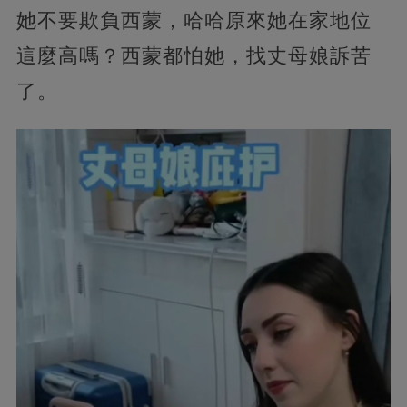
她不要欺負西蒙，哈哈原來她在家地位
這麼高嗎？西蒙都怕她，找丈母娘訴苦
了。