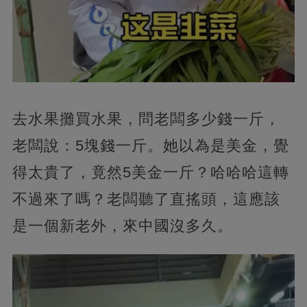
去水果攤買水果，問老闆多少錢一斤，
老闆說：5塊錢一斤。她以為是美金，覺
得太貴了，竟然5美金一斤？哈哈哈這轉
不過來了嗎？老闆聽了直搖頭，這應該
是一個新老外，來中國沒多久。