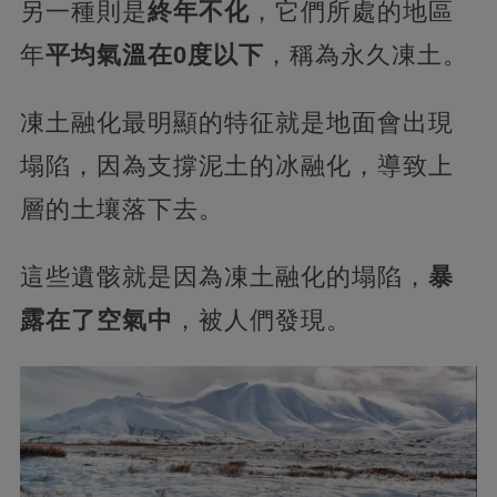
另一種則是
終年不化
，它們所處的地區
年
平均氣溫在0度以下
，稱為永久凍土。
凍土融化最明顯的特征就是地面會出現
塌陷，因為支撐泥土的冰融化，導致上
層的土壤落下去。
這些遺骸就是因為凍土融化的塌陷，
暴
露在了空氣中
，被人們發現。