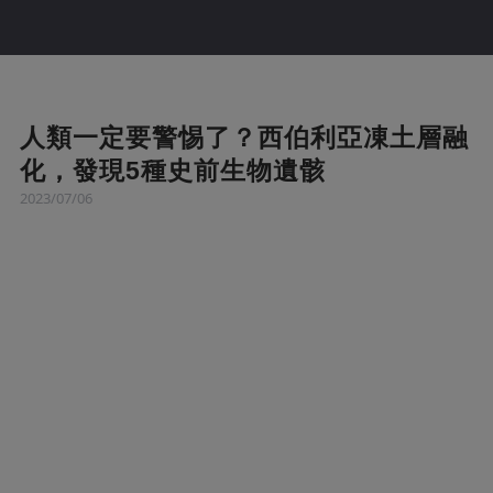
人類一定要警惕了？西伯利亞凍土層融
化，發現5種史前生物遺骸
2023/07/06