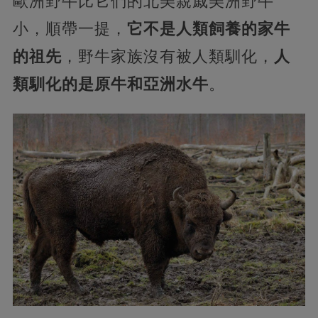
歐洲野牛比它們的北美親戚美洲野牛
小，順帶一提，
它不是人類飼養的家牛
的祖先
，野牛家族沒有被人類馴化，
人
類馴化的是原牛和亞洲水牛
。