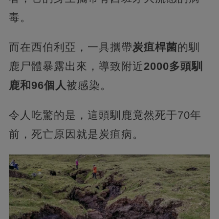
毒。
而在西伯利亞，一具攜帶
炭疽桿菌
的馴
鹿尸體暴露出來，導致附近
2000多頭馴
鹿和96個人
被感染。
令人吃驚的是，這頭馴鹿竟然死于70年
前，死亡原因就是炭疽病。