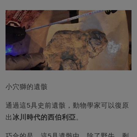
小穴獅的遺骸
通過這5具史前遺骸，動物學家可以復原
出
冰川時代的西伯利亞
。
巧合的是，這5具遺骸中，除了野牛，剩