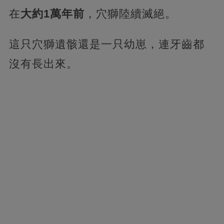
在
大約1萬年前
，穴獅陸續滅絕。
這只穴獅遺骸還是一只幼崽，連牙齒都
沒有長出來。