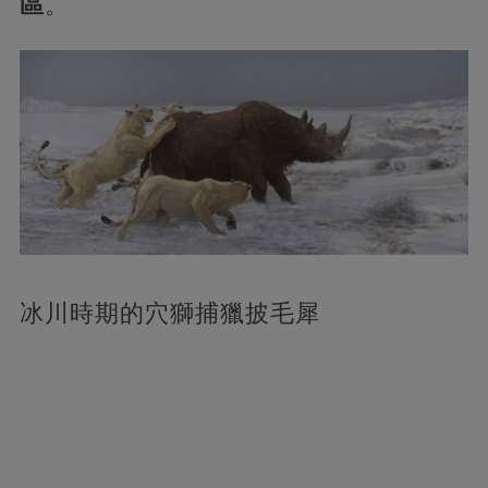
區
。
冰川時期的穴獅捕獵披毛犀