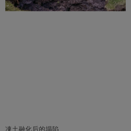
凍土融化后的塌陷