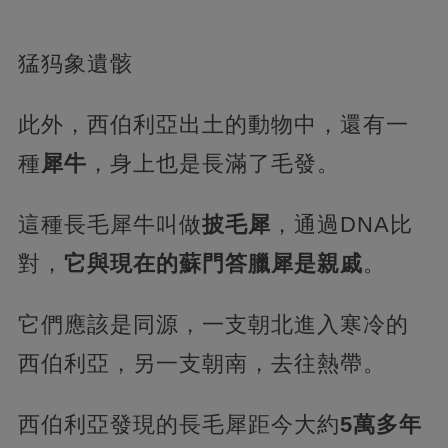
猛犸象遺骸
此外，西伯利亞出土的動物中，還有一
種
犀牛
，身上也是長滿了毛發。
這種長毛犀牛叫做
披毛犀
，通過DNA比
對，
它與現在的蘇門答臘犀是親戚
。
它們應該是同源，一支朝北進入寒冷的
西伯利亞，另一支朝南，去往熱帶。
西伯利亞發現的長毛犀距今大約
5萬多年