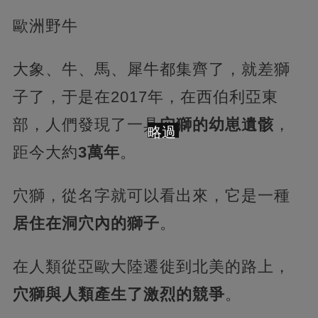
歐洲野牛
大象、牛、馬、犀牛都集齊了，就差獅
子了，于是在2017年，在西伯利亞東
部，人們發現了一具
穴獅的幼崽遺骸
，
略過
距今大約
3萬年
。
穴獅，從名字就可以看出來，它是一種
居住在洞穴內的獅子
。
在人類從亞歐大陸遷徙到北美的路上，
穴獅與人類產生了激烈的競爭
。