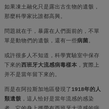
如果凍土融化只是露出古生物的遺骸，
那麼科學家比誰都高興。
問題就在于，暴露在人們面前的，不單
單是動物們的遺骸，還有一些
病菌
。
或許很多人不知道，科學實驗室中保存
下來的
西班牙大流感病毒樣本
，實際上
并不是當年留下來的。
而是在阿拉斯加地區發現了
1918年的人
類遺骸
，這人恰好是當年流感的感染
者，它的身上攜帶有西班牙大流感的病