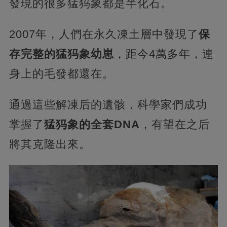
發現的很多猛犸象都是半化石。
2007年，人們在永久凍土層中發現了
保
存完整的猛犸象幼崽
，距今4萬多年，連
身上的毛發都還在。
通過這些解凍后的遺骸，科學家們成功
掌握了
猛犸象的全套DNA
，有望在之后
將其克隆出來。