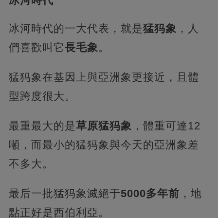
冰河時代
冰河時代的一大代表，就是
猛犸象
，人
們喜歡叫它
長毛象
。
猛犸象在基因上與亞洲象更接近，且體
型跨度很大。
最重最大的是
草原猛犸象
，體重可達12
噸，而最小的猛犸象與今天的亞洲象差
不多大。
最后一批猛犸象滅絕于
5000多年前
，地
點正好是西伯利亞。