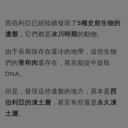
西伯利亞已經陸續發現了
5種史前生物的
遺骸
，它們都是
冰川時期
的動物。
由于長期保存在還冷的地帶，這些生物
們的
骨和肉
還存在，甚至能從中提取
DNA。
但是，發現這些遺骸的地方，原本是
西
伯利亞的凍土層
，甚至有些還是
永久凍
土層
。