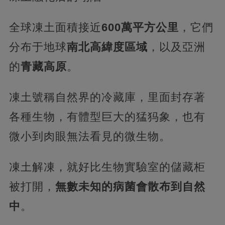
全球凍土面積接近
600萬平方公里
，它們
分布于地球
南北高緯度區域
，以及亞洲
的
青藏高原
。
凍土號稱自然界的冷藏庫，里面封存著
各種生物，有體型巨大的猛犸象，也有
微小到肉眼無法看見的微生物。
凍土解凍，就好比生物實驗室的儲藏柜
被打開，
無數未知的病菌會散布到自然
中
。