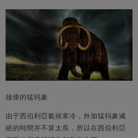
雄偉的猛犸象
由于西伯利亞氣候寒冷，外加猛犸象滅
絕的時間并不算太長，所以在西伯利亞