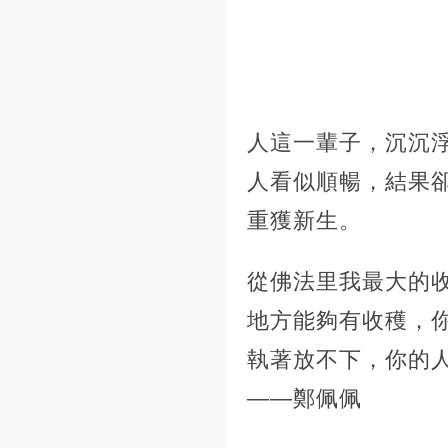
人這一輩子，沉沉
人看似順暢，結果
重獲新生。
從佛法里我最大的
地方能夠有收穫，
執著放不下，你的
——鄭佩佩