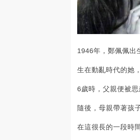
1946年，鄭佩佩
生在動亂時代的她
6歲時，父親便被
隨後，母親帶著孩
在這很長的一段時