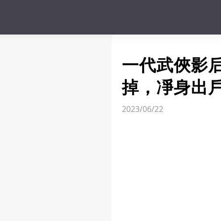
一代武俠影
掉，凈身出戶
2023/06/22