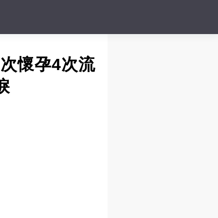
次懷孕4次流
淚