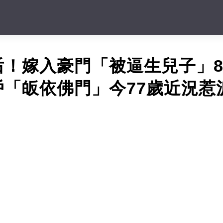
后！嫁入豪門「被逼生兒子」8
「皈依佛門」今77歲近況惹