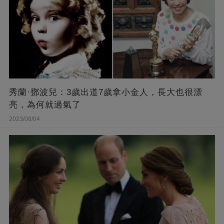
秀蘭·鄧波兒：3歲出道7歲拿小金人，長大也很漂
亮，為何就過氣了
2023/08/04