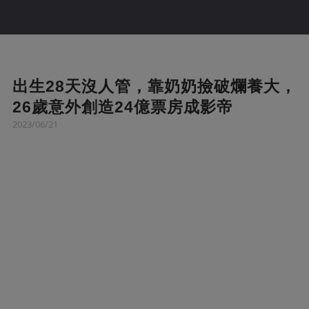
出生28天沒人管，靠奶奶撿破爛養大，
26歲意外創造24億票房成影帝
2023/06/21