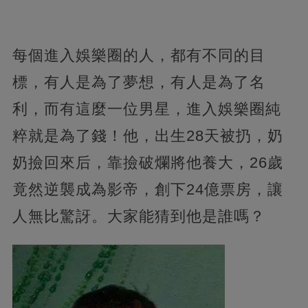
每個進入娛樂圈的人，都有不同的目
標，有人是為了夢想，有人是為了名
利，而有這麼一位男星，進入娛樂圈純
粹就是為了錢！他，出生28天被扔，奶
奶撿回來后，靠撿破爛將他養大，26歲
竟然逆襲成為影帝，創下24億票房，讓
人無比驚訝。大家能猜到他是誰嗎？