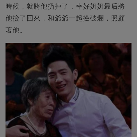
時候，就將他扔掉了，幸好奶奶最后將
他撿了回來，和爺爺一起撿破爛，照顧
著他。