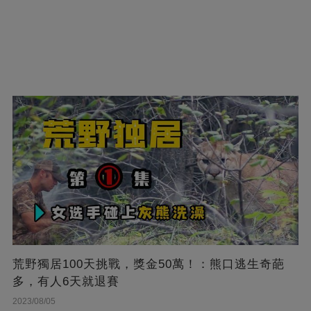
荒野獨居100天挑戰，獎金50萬！：熊口逃生奇葩
多，有人6天就退賽
2023/08/05