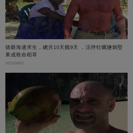
德爺海邊求生，總共10天餓9天 ，涼拌牡蠣鹽焗堅
果成救命稻草
2023/08/05