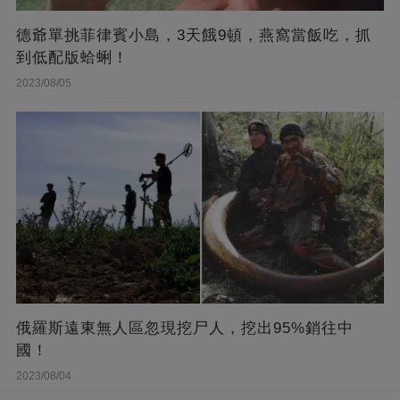
德爺單挑菲律賓小島，3天餓9頓，燕窩當飯吃，抓
到低配版蛤蜊！
2023/08/05
俄羅斯遠東無人區忽現挖尸人，挖出95%銷往中
國！
2023/08/04