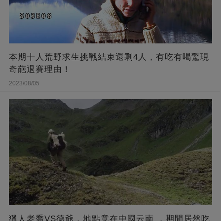
本期十人荒野求生挑戰結束還剩4人，有吃有喝驚現
奇葩退賽理由！
2023/08/05
獵人老喬VS德爺，地點竟在中國云南 ，期間居然吃