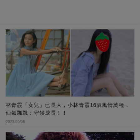
林青霞「女兒」已長大，小林青霞16歲風情萬種，
仙氣飄飄：守候成長！！
2023/09/06