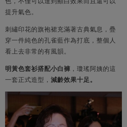
色，不僅可以達到顯白效果而且還可以
提升氣色。
刺繡印花的旗袍裙充滿著古典氣息，疊
穿一件純色的孔雀藍作為打底，整個人
看上去非常的有風韻。
明黃色套衫搭配小白褲
，瓊瑤阿姨的這
一套正式造型，
減齡效果十足。