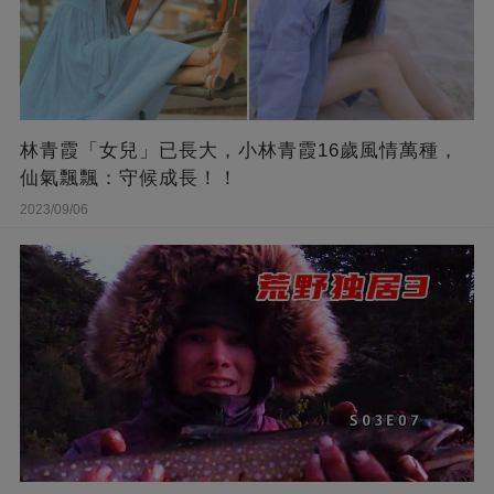
林青霞「女兒」已長大，小林青霞16歲風情萬種，
仙氣飄飄：守候成長！！
2023/09/06