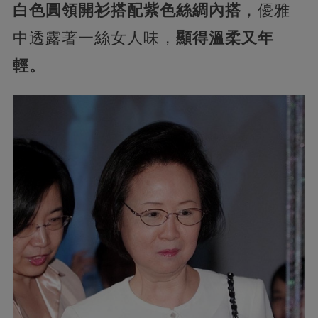
白色圓領開衫搭配紫色絲綢內搭
，優雅
中透露著一絲女人味，
顯得溫柔又年
輕。