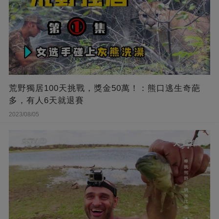
荒野獨居100天挑戰，獎金50萬！：熊口逃生奇葩
多，有人6天就退賽
2023/08/05