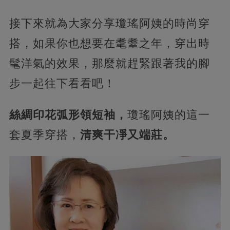
接下來就為大家分享瓊瑤阿姨的時尚穿
搭，如果你也想要在耄耋之年，穿出時
髦洋氣的效果，那麼就趕緊跟著我的腳
步一起往下看看吧！
絲綢印花弧形領短袖，
瓊瑤阿姨的這一
套夏季穿搭，
清爽干凈又端莊。