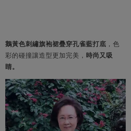
鵝黃色刺繡旗袍裙疊穿孔雀藍打底
，色
彩的碰撞讓造型更加完美，
時尚又吸
睛。