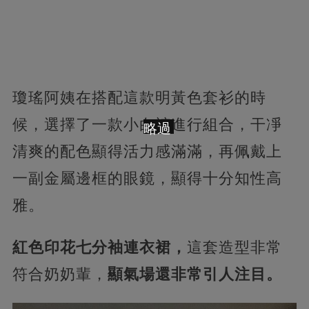
瓊瑤阿姨在搭配這款明黃色套衫的時
候，選擇了一款小白褲進行組合，干凈
略過
清爽的配色顯得活力感滿滿，再佩戴上
一副金屬邊框的眼鏡，顯得十分知性高
雅。
紅色印花七分袖連衣裙，
這套造型非常
符合奶奶輩，
顯氣場還非常引人注目。