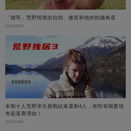
「德哥」荒野情懷的自拍、微笑和他的拍攝角度
2023/08/05
本期十人荒野求生挑戰結束還剩4人，有吃有喝驚現
奇葩退賽理由！
2023/08/05