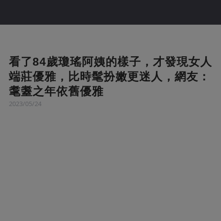
看了84歲瓊瑤阿姨的樣子，才發現女人
端莊優雅，比時髦扮嫩更迷人，網友：
耄耋之年依舊優雅
2023/05/24