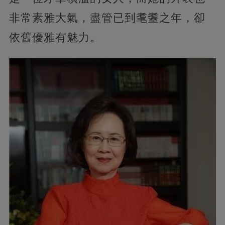
非常素雅大氣，盡管已到耄耋之年，卻
依舊優雅有魅力。