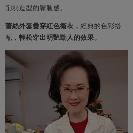
削弱造型的臃腫感。
蕾絲外套疊穿紅色衛衣，
經典的色彩搭
配，
輕松穿出明艷動人的效果。