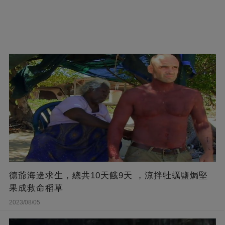
德爺海邊求生，總共10天餓9天 ，涼拌牡蠣鹽焗堅
果成救命稻草
2023/08/05