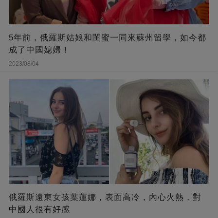
5年前，俄羅斯姑娘和閨蜜一同來蘇州留學，如今都
成了中國媳婦！
2023/08/04
俄羅斯遠東女孩葉蓮娜，表面高冷，內心火熱，對
中國人很有好感