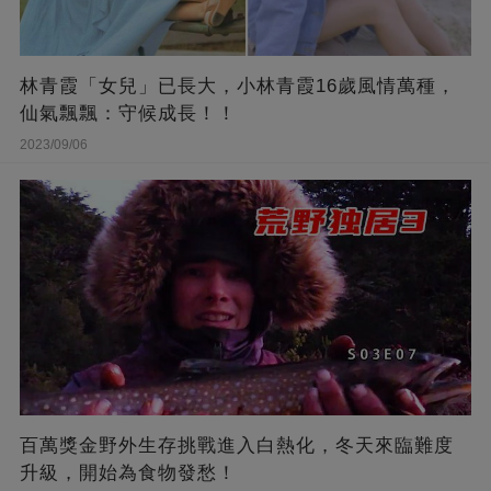
林青霞「女兒」已長大，小林青霞16歲風情萬種，
仙氣飄飄：守候成長！！
2023/09/06
百萬獎金野外生存挑戰進入白熱化，冬天來臨難度
升級，開始為食物發愁！