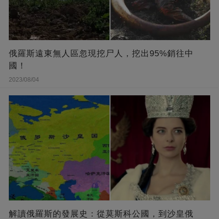
俄羅斯遠東無人區忽現挖尸人，挖出95%銷往中
國！
2023/08/04
解讀俄羅斯的發展史：從莫斯科公國，到沙皇俄