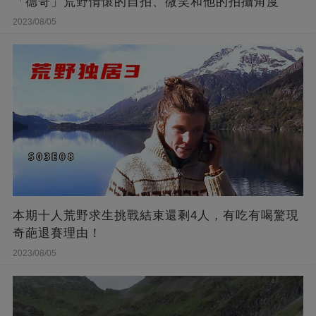
「德哥」荒野情懷的自拍、微笑和他的拍攝角度
2023/08/05
本期十人荒野求生挑戰結束還剩4人，有吃有喝驚現
奇葩退賽理由！
2023/08/05