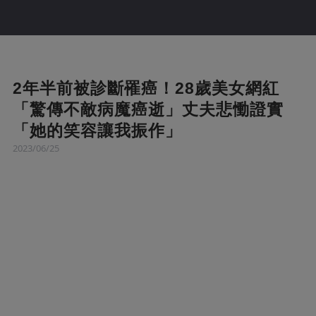
2年半前被診斷罹癌！28歲美女網紅
「驚傳不敵病魔癌逝」丈夫悲慟證實
「她的笑容讓我振作」
2023/06/25