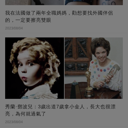
我在法國做了兩年全職媽媽，勸想要找外國伴侶
的，一定要擦亮雙眼
2023/08/04
秀蘭·鄧波兒：3歲出道7歲拿小金人，長大也很漂
亮，為何就過氣了
2023/08/04