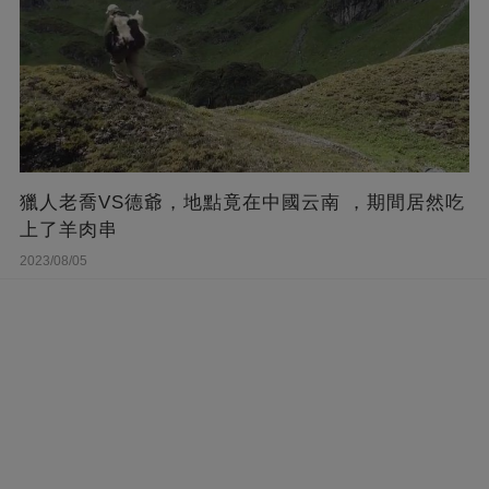
獵人老喬VS德爺，地點竟在中國云南 ，期間居然吃
上了羊肉串
2023/08/05