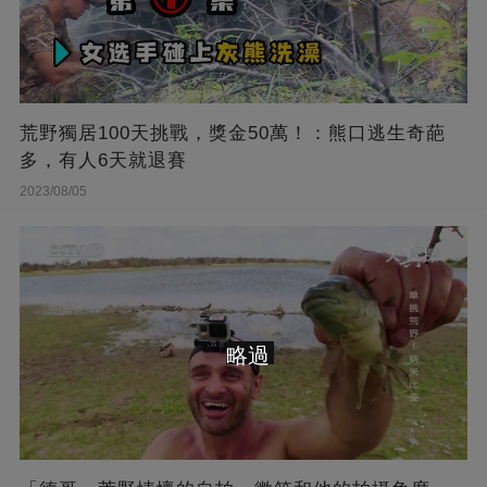
荒野獨居100天挑戰，獎金50萬！：熊口逃生奇葩
多，有人6天就退賽
2023/08/05
略過