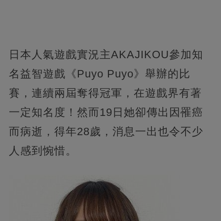
日本人氣遊戲實況主AKAJIKOU參加知
名益智遊戲《Puyo Puyo》舉辦的比
賽，連續兩屆奪得冠軍，在遊戲界有著
一定知名度！然而19日她卻傳出因罹癌
而病逝，得年28歲，消息一出也令不少
人感到惋惜。