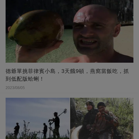
德爺單挑菲律賓小島，3天餓9頓，燕窩當飯吃，抓
到低配版蛤蜊！
2023/08/05