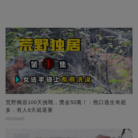
荒野獨居100天挑戰，獎金50萬！：熊口逃生奇葩
多，有人6天就退賽
2023/08/05