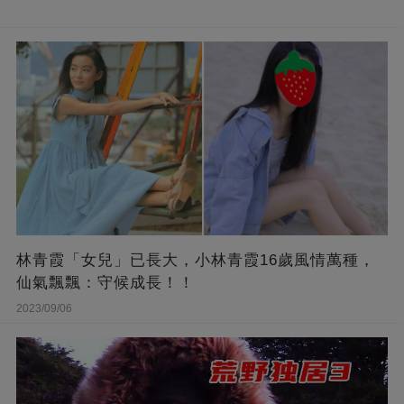
林青霞「女兒」已長大，小林青霞16歲風情萬種，
仙氣飄飄：守候成長！！
2023/09/06