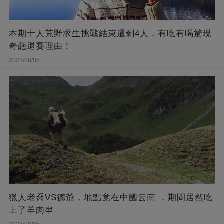
本期十人荒野求生挑戰結束還剩4人，有吃有喝驚現
奇葩退賽理由！
2023/08/05
獵人老喬VS德爺，地點竟在中國云南 ，期間居然吃
上了羊肉串