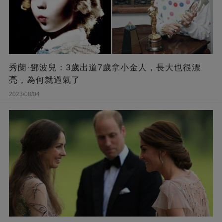
秀蘭·鄧波兒：3歲出道7歲拿小金人，長大也很漂
亮，為何就過氣了
2023/08/04