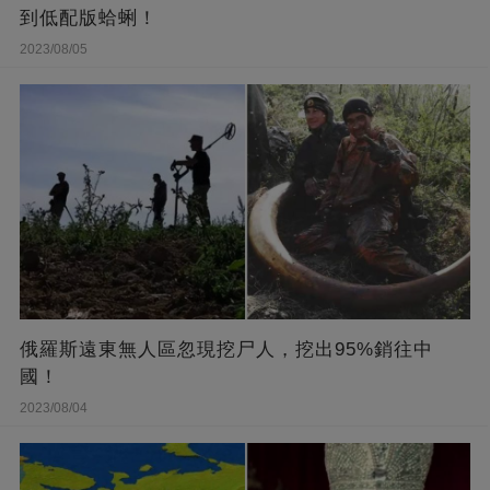
到低配版蛤蜊！
2023/08/05
俄羅斯遠東無人區忽現挖尸人，挖出95%銷往中
國！
2023/08/04