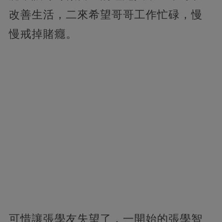
改善生活，二來希望哥哥工作忙碌，慢
慢戒掉賭癮。
可惜讓張學友失望了，一開始的張學智