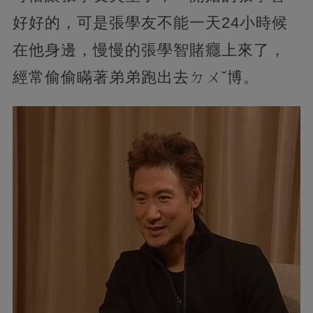
好好的，可是張學友不能一天24小時候
在他身邊，慢慢的張學智賭癮上來了，
經常偷偷瞞著弟弟跑出去ㄉㄨˇ博。