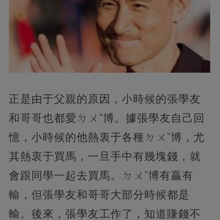
正是由于父親的原因，小時候的張學友
和哥哥也都愛ㄉㄨˇ博。據張學友自己回
憶，小時候的他熱衷于各種ㄉㄨˇ博，尤
其熱衷于買馬，一旦手中有幾塊錢，就
會跟同學一起去買馬。ㄉㄨˇ博有贏有
輸，但張學友和哥哥大部分時候都是
輸。後來，張學友工作了，知道賺錢不