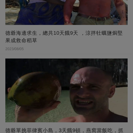
德爺海邊求生，總共10天餓9天 ，涼拌牡蠣鹽焗堅
果成救命稻草
2023/08/05
德爺單挑菲律賓小島，3天餓9頓，燕窩當飯吃，抓