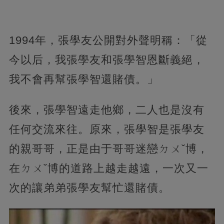
1994年，張學友公開對外聲明稱：「從
今以后，我張學友和張學智恩斷義絕，
我不會再幫張學智還賭債。」
後來，張學智遠走他鄉，二人也是沒有
任何交流來往。原來，張學智是張學友
的親哥哥，正是由于哥哥迷戀ㄉㄨˇ博，
在ㄉㄨˇ博的道路上越走越遠，一次又一
次的讓弟弟張學友幫忙還賭債。