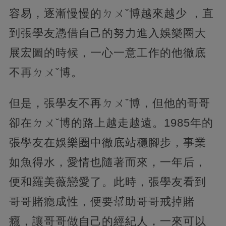
容易，逐漸慢慢的ㄉㄨˇ博越來越少 ，直
到張學友憑借自己的努力進入娛樂圈大
展宏圖的時候，一心一意工作的他徹底
不再ㄉㄨˇ博。
但是，張學友不再ㄉㄨˇ博，但他的哥哥
卻在ㄉㄨˇ博的路上越走越遠。1985年的
張學友在娛樂圈中徹底站穩腳步，事業
如魚得水，愛情也隨著而來，一年后，
便和羅美薇戀愛了。此時，張學友看到
哥哥賭癮成性，便要幫助哥哥戒掉賭
癮，讓哥哥做自己的經紀人，一來可以