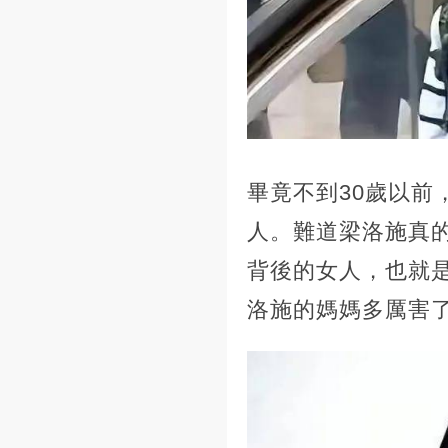
畢竟不到30歲以
人。難道梁洛施真
背後的女人，也就
洛施的媽媽多厲害