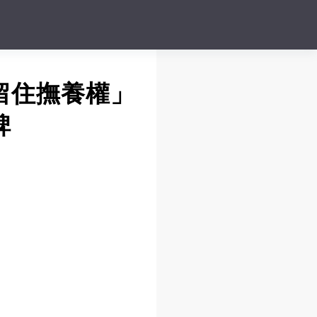
留住撫養權」
碑