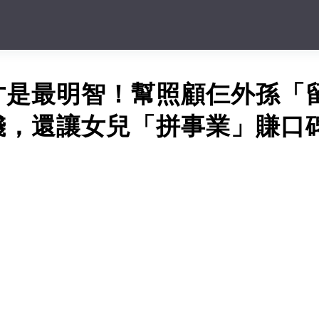
才是最明智！幫照顧仨外孫「
錢，還讓女兒「拼事業」賺口