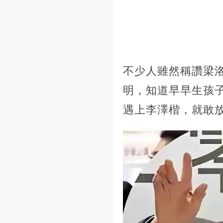
不少人雖然稱讚梁
明，知道早早生孩
遇上李澤楷，就敢