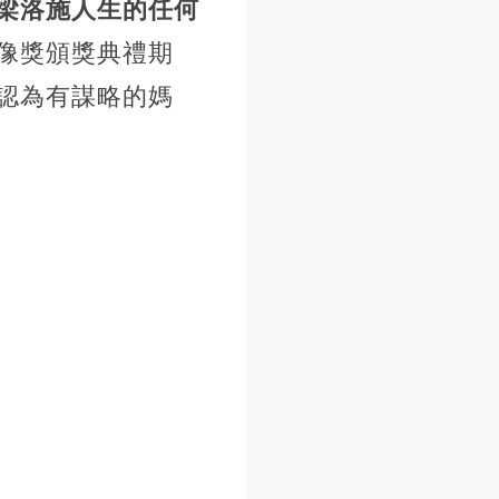
梁洛施人生的任何
像獎頒獎典禮期
認為有謀略的媽