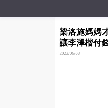
梁洛施媽媽
讓李澤楷付
2023/06/03