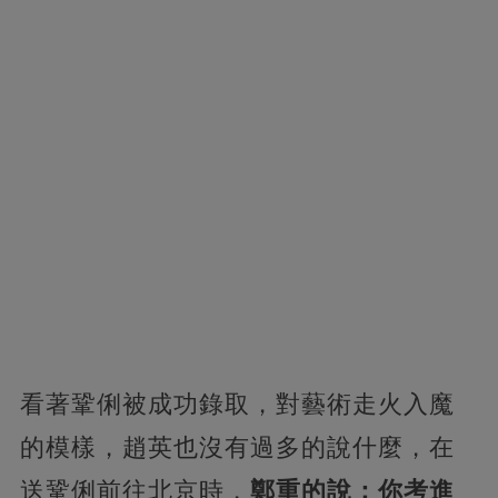
看著鞏俐被成功錄取，對藝術走火入魔
的模樣，趙英也沒有過多的說什麼，在
送鞏俐前往北京時，
鄭重的說：你考進