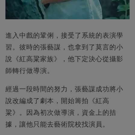
進入中戲的鞏俐，接受了系統的表演學
習。彼時的張藝謀，也拿到了莫言的小
說《紅高粱家族》，他下定決心從攝影
師轉行做導演。
經過一段時間的努力，張藝謀成功將小
說改編成了劇本，開始籌拍《紅高
粱》。因為初次做導演，資金上的拮
據，讓他只能去藝術院校找演員。