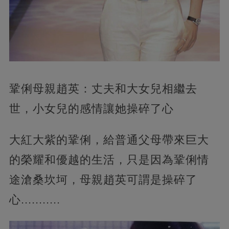
鞏俐母親趙英：丈夫和大女兒相繼去
世，小女兒的感情讓她操碎了心
大紅大紫的鞏俐，給普通父母帶來巨大
的榮耀和優越的生活，只是因為鞏俐情
途滄桑坎坷，母親趙英可謂是操碎了
心...........