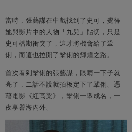
當時，張藝謀在中戲找到了史可，覺得
她與影片中的人物「九兒」貼切，只是
史可檔期衝突了，這才將機會給了鞏
俐，而這也拉開了鞏俐的輝煌之路。
首次看到鞏俐的張藝謀，眼睛一下子就
亮了，二話不說就拍板定下了鞏俐。憑
藉電影《紅高粱》，鞏俐一舉成名，一
夜享譽海內外。