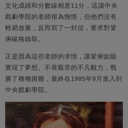
文化成績和分數線相差11分，這讓中央
戲劇學院的老師很為惋惜，但他們沒有
輕易放棄，反而寫了一封信，要求對鞏
俐破格錄取。
正是因為這些老師的求情，讓鞏俐如願
實現了夢想。不畏艱苦的不凡毅力，戰
勝了種種困難，最終在1985年9月進入到
中央戲劇學院。