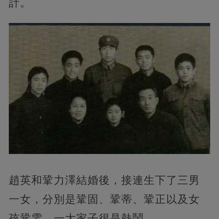
計。
趙英和鞏力澤結婚後，接連生下了三男
一女，分別是鞏固、鞏蒂、鞏正以及女
孩鞏雯，一大家子很是熱鬧。