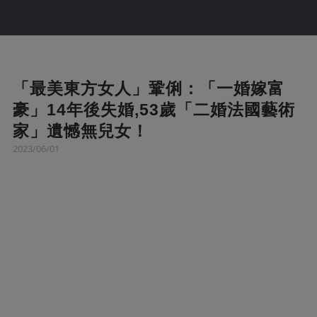
「最美東方女人」鞏俐：「一婚嫁富
豪」14年後失婚,53歲「二婚法國藝術
家」遺憾無兒女！
2023/06/01