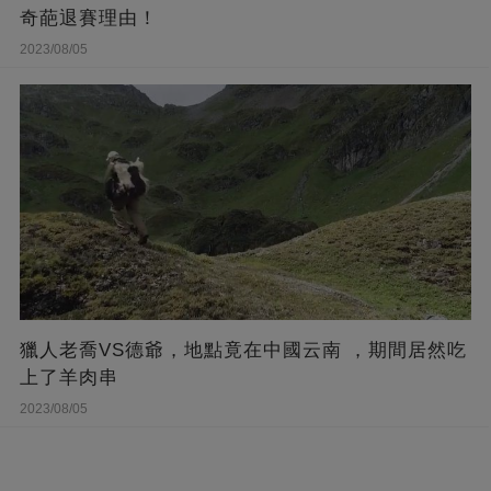
奇葩退賽理由！
2023/08/05
獵人老喬VS德爺，地點竟在中國云南 ，期間居然吃
上了羊肉串
2023/08/05