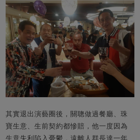
其實退出演藝圈後，關聰做過餐廳、珠
寶生意、生前契約都慘賠，他一度因為
生意失利陷入憂鬱，遠離人群長達一年