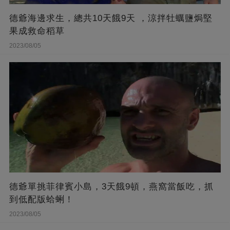
德爺海邊求生，總共10天餓9天 ，涼拌牡蠣鹽焗堅
果成救命稻草
2023/08/05
德爺單挑菲律賓小島，3天餓9頓，燕窩當飯吃，抓
到低配版蛤蜊！
2023/08/05