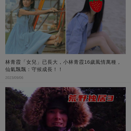
林青霞「女兒」已長大，小林青霞16歲風情萬種，
仙氣飄飄：守候成長！！
2023/09/06