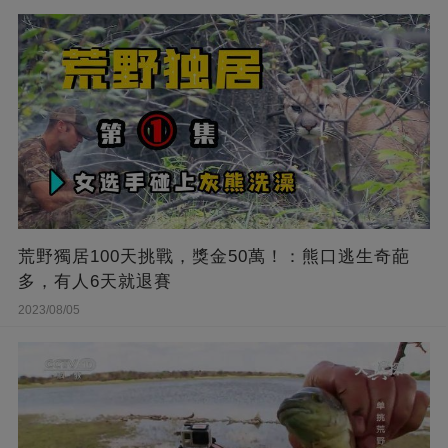
荒野獨居100天挑戰，獎金50萬！：熊口逃生奇葩
多，有人6天就退賽
2023/08/05