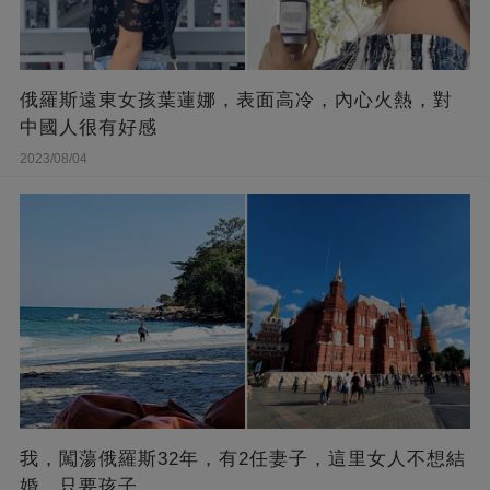
俄羅斯遠東女孩葉蓮娜，表面高冷，內心火熱，對
中國人很有好感
2023/08/04
我，闖蕩俄羅斯32年，有2任妻子，這里女人不想結
婚，只要孩子