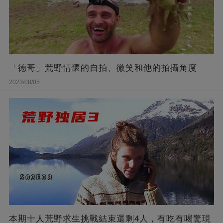
「德哥」荒野情懷的自拍、微笑和他的拍攝角度
2023/08/05
本期十人荒野求生挑戰結束還剩4人，有吃有喝驚現