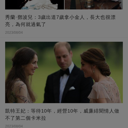
秀蘭·鄧波兒：3歲出道7歲拿小金人，長大也很漂
亮，為何就過氣了
2023/08/04
凱特王妃：等待10年，經營10年，威廉緋聞情人做
不了第二個卡米拉
2023/08/04