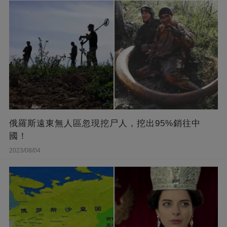
俄羅斯遠東無人區忽現挖尸人，挖出95%銷往中
國！
2023/08/04