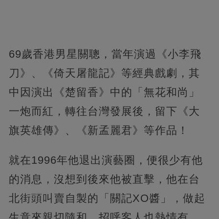
69歲香港男星關聰，當年演過《小李飛
刀》、《倚天屠龍記》等經典戲劇，其
中因演出《楚留香》中的「無花和尚」
一炮而紅，轉往台灣發展後，留下《大
旗英雄傳》、《新孟麗君》等作品！
就在1996年他退出演藝圈，便很少有他
的消息，沒想到後來他被直擊，他在台
北街頭叫賣自製的「關記XO醬」，做起
生意來親切隨和、招呼客人也熱情有