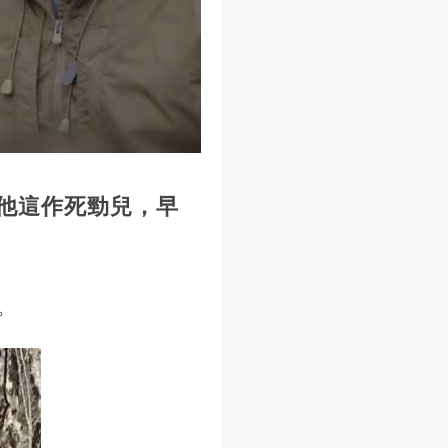
他這作死勁兒，早
。