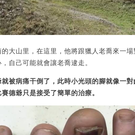
南的大山里，在這里，他將跟獵人老喬來一場
心，自己可能就會讓老喬逮走。
爺就被病痛干倒了，此時小光頭的腳就像一對
比賽德爺只是接受了簡單的治療。