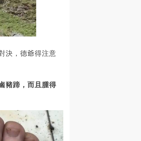
對決，德爺得注意
鹵豬蹄，而且腫得