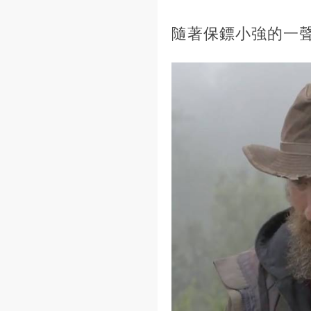
隨著保鏢小強的一聲