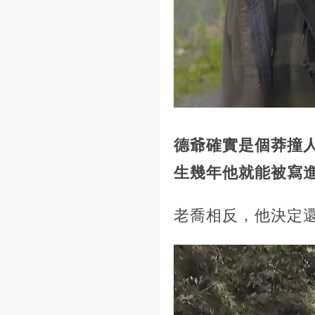
德爺確實是個莽撞
生幾年他就能被寫
老喬相反，他決定