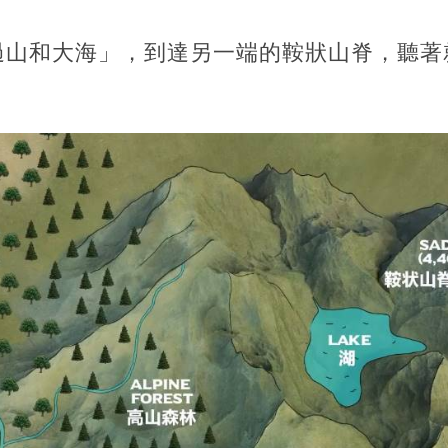
過山和大海」，到達另一端的鞍狀山脊，聽著