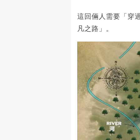
這回倆人需要「穿
凡之路」。