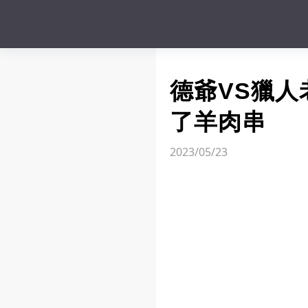
德爺VS獵
了羊肉串
2023/05/23