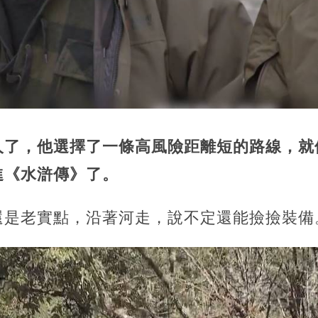
人了，他選擇了一條高風險距離短的路線，就
進《水滸傳》了。
還是老實點，沿著河走，說不定還能撿撿裝備