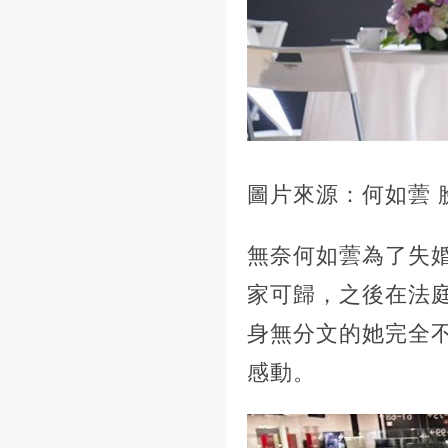
圖片來源：何如蕓 
無奈何如蕓為了失
家可歸，之後在法
身無分文的她完全
感動。