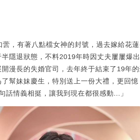
何如蕓，有著八點檔女神的封號，過去嫁給花
半隱退狀態，不料2019年時因丈夫屢屢爆
展開漫長的失婚官司，去年終于結束了19年
為了幫妹妹慶生，特別送上一份大禮，更回憶
句話情義相挺，讓我到現在都很感動...」