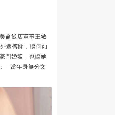
蓮美侖飯店董事王敏
出外遇傳聞，讓何如
的豪門婚姻，也讓她
：「當年身無分文