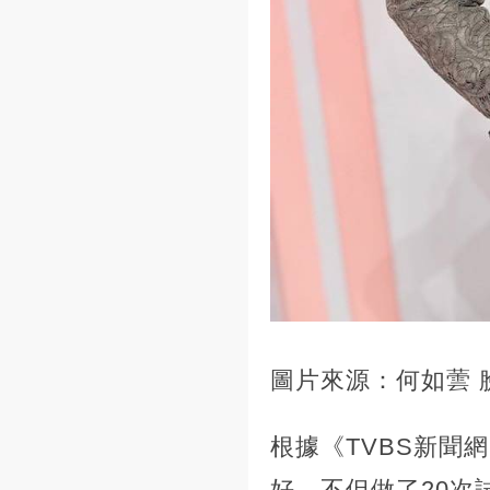
圖片來源：何如蕓 
根據《TVBS新聞
好，不但做了20