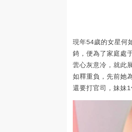
現年54歲的女星
錡，便為了家庭處于
蕓心灰意冷，就此
如釋重負，先前她
還要打官司，妹妹1