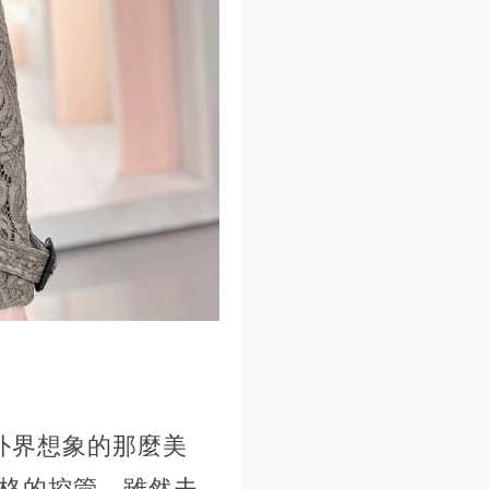
外界想象的那麼美
嚴格的控管，雖然夫