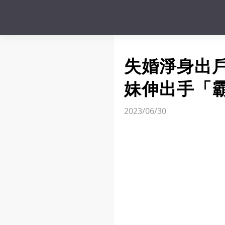
失婚淨身出
妹伸出手「
2023/06/30