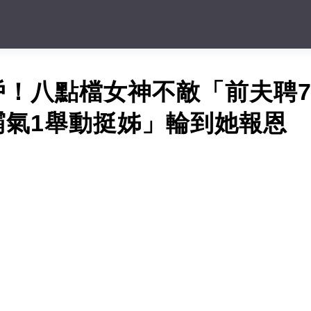
戶！八點檔女神不敵「前夫聘
霸氣1舉動挺姊」輪到她報恩