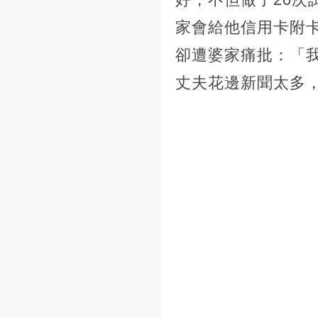
家會給他信用卡附
卻遭婆家痛批：「
丈夫花邊新聞太多