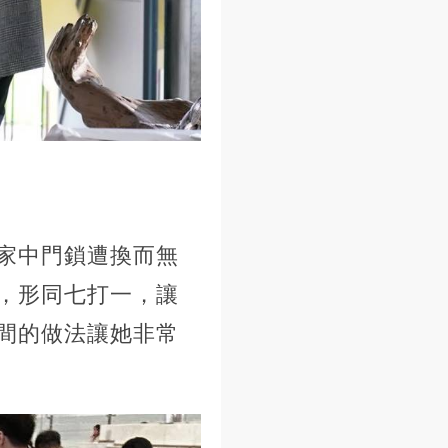
家中門鎖遭換而無
，形同七打一，讓
間的做法讓她非常