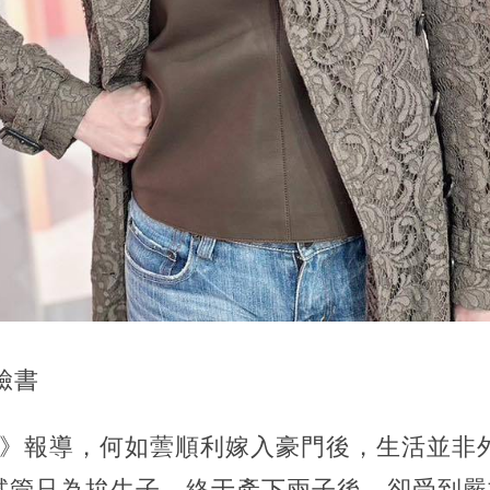
臉書
網》報導，何如蕓順利嫁入豪門後，生活並非
次試管只為拚生子，終于產下兩子後，卻受到