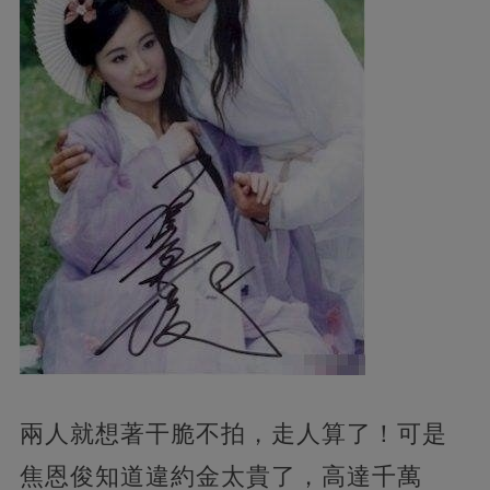
兩人就想著干脆不拍，走人算了！可是
焦恩俊知道違約金太貴了，高達千萬