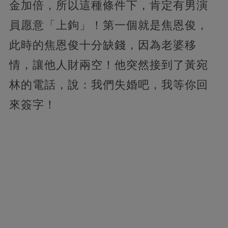
金加倍，所以這種條件下，肯定有男演
員愿意「上鉤」！第一個就是焦恩俊，
此時的焦恩俊十分缺錢，因為老婆移
情，讓他人財兩空！他突然接到了黃宛
林的電話，說：我們失婚吧，我等你回
來簽字！