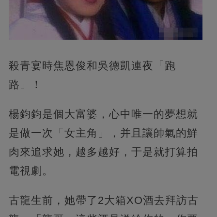
殺青宴時焦恩俊和吳德凱連夜「跑
路」！
楊鈞鈞是個大富婆，心中唯一的夢想就
是做一次「女主角」，并且讓帥氣的鮮
肉來追求她，越多越好，于是就打算拍
電視劇。
古龍生前，她帶了2大箱XO酒去拜訪古