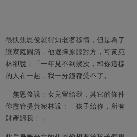
很快焦恩俊就得知老婆移情，但是為了
讓家庭圓滿，他選擇原諒對方，可黃宛
林卻說：「一年見不到幾次，和你這樣
的人在一起，我一分鐘都受不了。
」焦恩俊說：女兒留給我，其它的條件
你盡管提黃宛林說：「孩子給你，所有
財產歸我！」
此后身無分文的焦恩俊想要給孩子們更