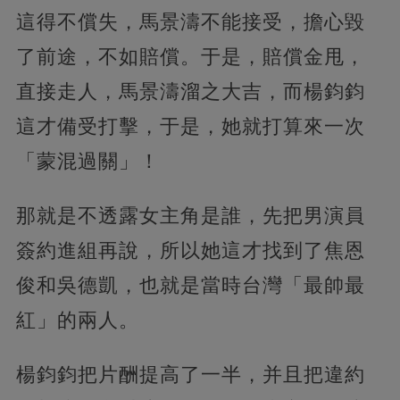
這得不償失，馬景濤不能接受，擔心毀
了前途，不如賠償。于是，賠償金甩，
直接走人，馬景濤溜之大吉，而楊鈞鈞
這才備受打擊，于是，她就打算來一次
「蒙混過關」！
那就是不透露女主角是誰，先把男演員
簽約進組再說，所以她這才找到了焦恩
俊和吳德凱，也就是當時台灣「最帥最
紅」的兩人。
楊鈞鈞把片酬提高了一半，并且把違約