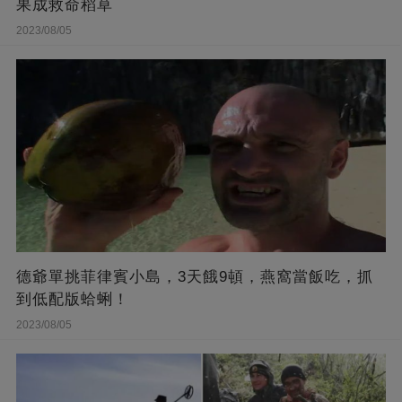
果成救命稻草
2023/08/05
德爺單挑菲律賓小島，3天餓9頓，燕窩當飯吃，抓
到低配版蛤蜊！
2023/08/05