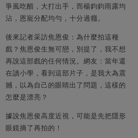
爭風吃醋，大打出手，而楊鈞鈞雨露均
沾，恩寵分配均勻，十分過癮。
後來記者采訪焦恩俊：為什麼拍這種
戲？焦恩俊生無可戀，別提了，我不想
再說這部戲的任何情況。網友：當年還
在讀小學，看到這部片子，是我大為震
撼，以為自己的眼睛出了問題，這樣的
怎麼是漂亮？
據說焦恩俊高度近視，可能是先把隱形
眼鏡摘了再拍的！