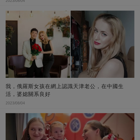
2023/08/04
我，俄羅斯女孩在網上認識天津老公，在中國生
活，婆媳關系良好
2023/08/04