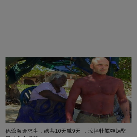
德爺海邊求生，總共10天餓9天 ，涼拌牡蠣鹽焗堅