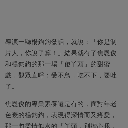
導演一聽楊鈞鈞發話，就說：「你是制
片人，你說了算！」結果就有了焦恩俊
和楊鈞鈞的那一場「傻丫頭」的甜蜜
戲，觀眾直呼：受不鳥，吃不下，要吐
了。
焦恩俊的專業素養還是有的，面對年老
色衰的楊鈞鈞，表現得深情而又疼愛，
那一句柔情似水的「丫頭，別擔心我，