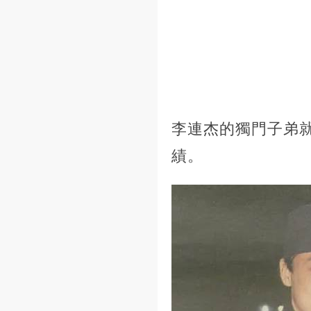
李連杰的獨門子弟
績。