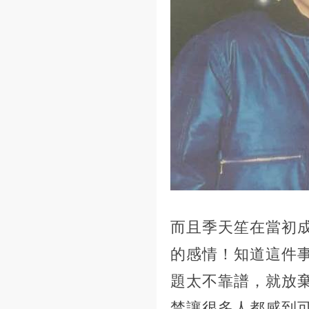
而且季天笙在當初
的感情！知道這件
題太不靠譜，就放
禁讓很多人都感到