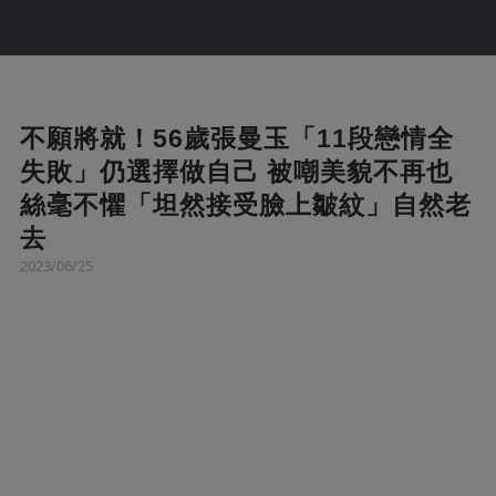
不願將就！56歲張曼玉「11段戀情全
失敗」仍選擇做自己 被嘲美貌不再也
絲毫不懼「坦然接受臉上皺紋」自然老
去
2023/06/25