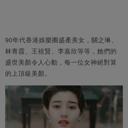
90年代香港娛樂圈盛產美女，關之琳、
林青霞、王祖賢、李嘉欣等等，她們的
盛世美顏令人心動，每一位女神絕對算
的上頂級美顏。