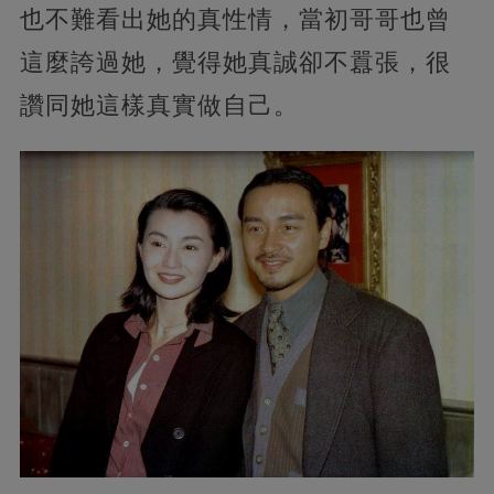
也不難看出她的真性情，當初哥哥也曾
這麼誇過她，覺得她真誠卻不囂張，很
讚同她這樣真實做自己。