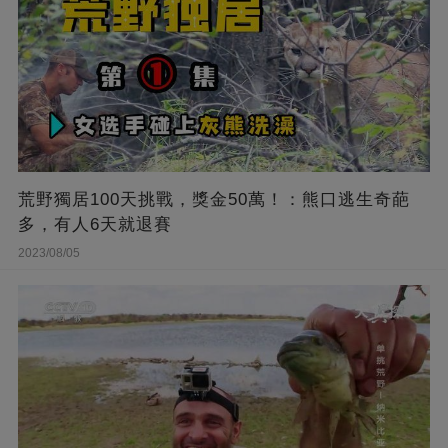
荒野獨居100天挑戰，獎金50萬！：熊口逃生奇葩
多，有人6天就退賽
2023/08/05