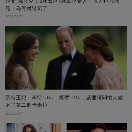
秀蘭·鄧波兒：3歲出道7歲拿小金人，長大也很漂
亮，為何就過氣了
2023/08/04
凱特王妃：等待10年，經營10年，威廉緋聞情人做
不了第二個卡米拉
2023/08/04