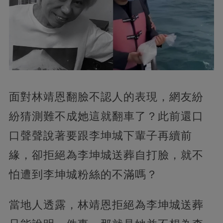
面對林靖恩翻臉不認人的表現，網友紛
紛猜測難不成她這就翻車了？此前還口
口聲聲說著要跟李坤城下輩子再續前
緣，卻拒絕為李坤城送葬自打臉，就不
怕遭到李坤城粉絲的不滿嗎？
當地人透露，林靖恩拒絕為李坤城送葬