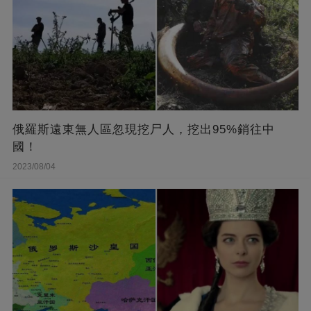
俄羅斯遠東無人區忽現挖尸人，挖出95%銷往中
國！
2023/08/04