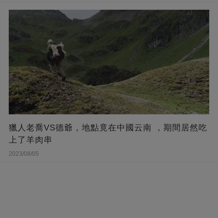
獵人老喬VS德爺，地點竟在中國云南 ，期間居然吃
上了羊肉串
2023/08/05