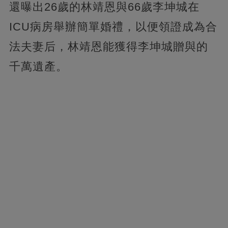
還曝出26歲的林靖恩與66歲李坤城在
ICU病房舉辦簡單婚禮，以便領證成為合
法夫妻后，林靖恩能獲得李坤城贈與的
千萬遺產。