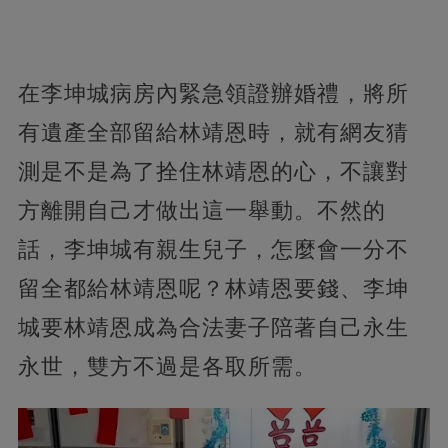
在李坤城病房內緊急領證辦婚禮，將所
有遺產全部留給林靖恩時，就有網友猜
測是不是為了拴住林靖恩的心，不讓對
方離開自己才做出這一舉動。不然的
話，李坤城有親生兒子，怎麼會一分不
留全都給林靖恩呢？林靖恩要錢、李坤
城要林靖恩成為合法妻子陪著自己永生
永世，雙方不過是各取所需。