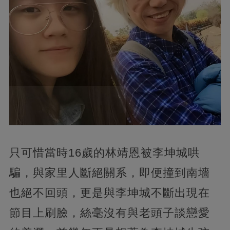
只可惜當時16歲的林靖恩被李坤城哄
騙，與家里人斷絕關系，即便撞到南墻
也絕不回頭，更是與李坤城不斷出現在
節目上刷臉，絲毫沒有與老頭子談戀愛