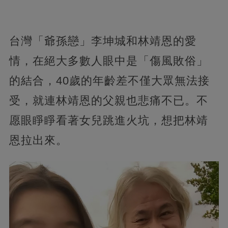
台灣「爺孫戀」李坤城和林靖恩的愛
情，在絕大多數人眼中是「傷風敗俗」
的結合，40歲的年齡差不僅大眾無法接
受，就連林靖恩的父親也悲痛不已。不
愿眼睜睜看著女兒跳進火坑，想把林靖
恩拉出來。