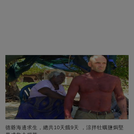
德爺海邊求生，總共10天餓9天 ，涼拌牡蠣鹽焗堅