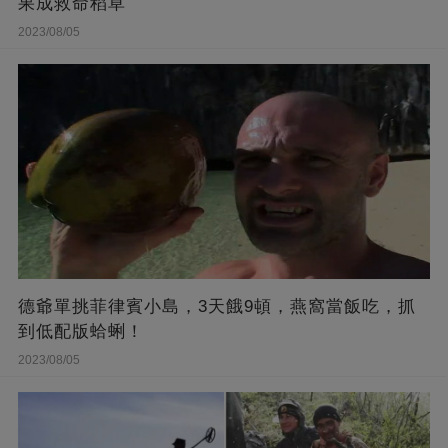
果成救命稻草
2023/08/05
德爺單挑菲律賓小島，3天餓9頓，燕窩當飯吃，抓
到低配版蛤蜊！
2023/08/05