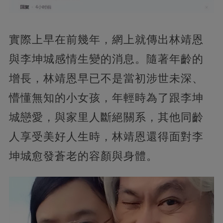
實際上早在前幾年，網上就傳出林靖恩
與李坤城感情生變的消息。隨著年齡的
增長，林靖恩早已不是當初涉世未深、
懵懂無知的小女孩，年輕時為了跟李坤
城戀愛，與家里人斷絕關系，其他同齡
人享受美好人生時，林靖恩還得面對李
坤城愈發蒼老的容顏與身體。