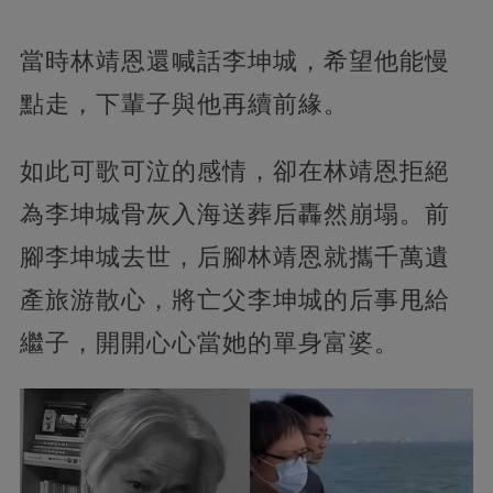
當時林靖恩還喊話李坤城，希望他能慢
點走，下輩子與他再續前緣。
如此可歌可泣的感情，卻在林靖恩拒絕
為李坤城骨灰入海送葬后轟然崩塌。前
腳李坤城去世，后腳林靖恩就攜千萬遺
產旅游散心，將亡父李坤城的后事甩給
繼子，開開心心當她的單身富婆。