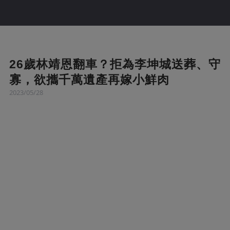
26歲林靖恩翻車？拒為李坤城送葬、守
寡，欲攜千萬遺產再嫁小鮮肉
2023/05/28