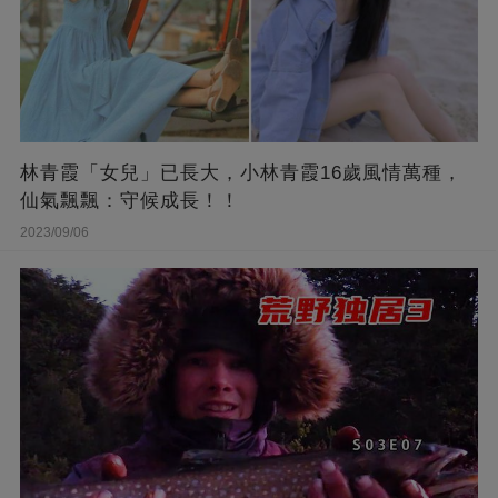
林青霞「女兒」已長大，小林青霞16歲風情萬種，
仙氣飄飄：守候成長！！
2023/09/06