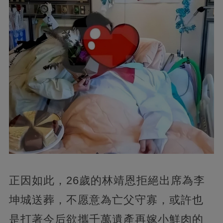
正因如此，26歲的林靖恩拒絕出席為李
坤城送葬，不愿意為亡父守寡，或許也
是打著今后欲攜千萬遺產再嫁小鮮肉的