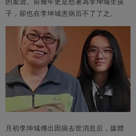
的羞澀。前幾年更是想著為李坤城生孩
子，卻也在李坤城患病后不了了之。
月初李坤城傳出因病去世消息后，媒體