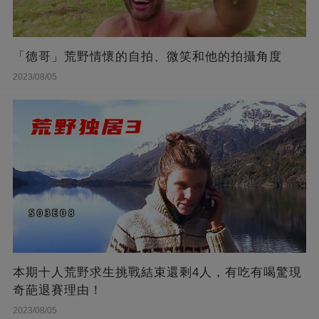
「德哥」荒野情懷的自拍、微笑和他的拍攝角度
2023/08/05
本期十人荒野求生挑戰結束還剩4人，有吃有喝驚現
奇葩退賽理由！
2023/08/05