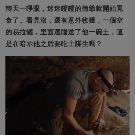
轉天一睜眼，迷迷瞪瞪的德爺就開始覓
食了。看見沒，還有意外收獲，一個空
的易拉罐，里面還贈送了他一碗土，這
是在暗示他之后要吃土謀生嗎？