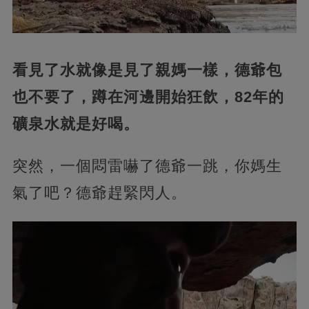
看見了水就像是見了親媽一樣，德爺包
也不要了，蹲在河邊開始狂飲，82年的
礦泉水就是好喝。
突然，一個悶雷嚇了德爺一跳，你媽生
氣了吧？德爺趕緊閃人。