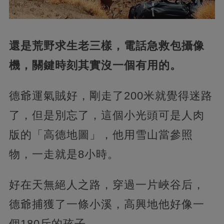
還是荒野求生老三樣，電話急救包攝像
機，關鍵時刻其實沒一個有用的。
德爺運氣賊好，剛走了200米就覺得迷路
了，但是別忘了，這個小光頭可是人肉
版的「高德地圖」，他用雪山當參照
物，一走就是8小時。
好在天無絕人之路，穿過一片峽谷后，
德爺捕獲了一條小溪，高興地他好像一
個180斤的孩子。