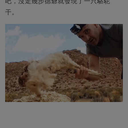
吧，沒走幾步德爺就發現了一只駱駝
干。