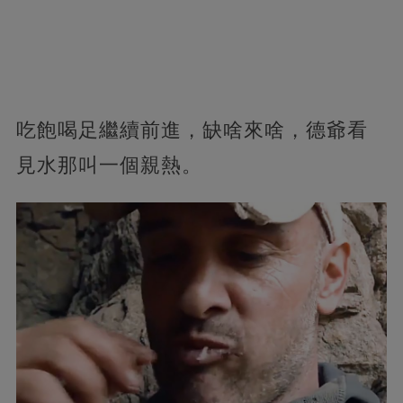
吃飽喝足繼續前進，缺啥來啥，德爺看
見水那叫一個親熱。