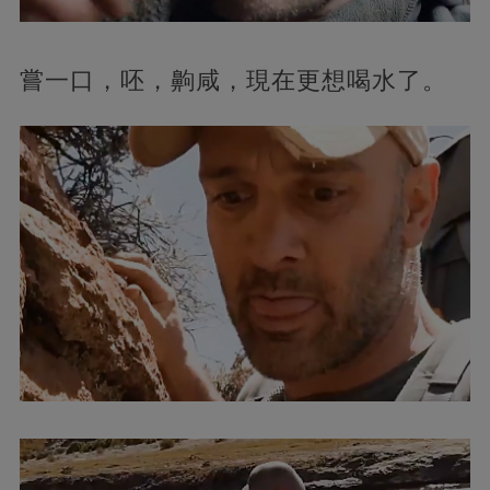
嘗一口，呸，齁咸，現在更想喝水了。