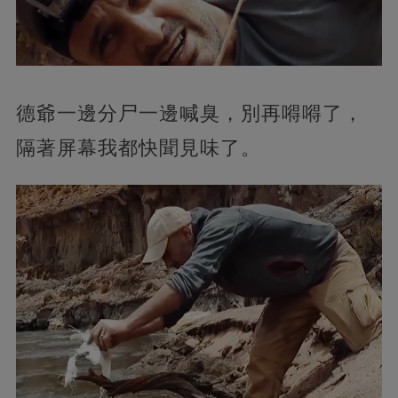
德爺一邊分尸一邊喊臭，別再嘚嘚了，
隔著屏幕我都快聞見味了。