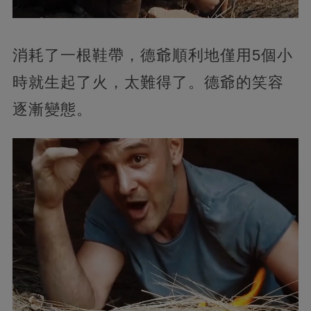
消耗了一根鞋帶，德爺順利地僅用5個小
時就生起了火，太難得了。德爺的笑容
逐漸變態。