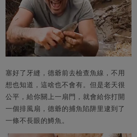
塞好了牙縫，德爺前去檢查魚線，不用
想也知道，這啥也不會有。但是老天很
公平，給你關上一扇門，就會給你打開
一個排風扇，德爺的捕魚陷阱里逮到了
一條不長眼的鱒魚。