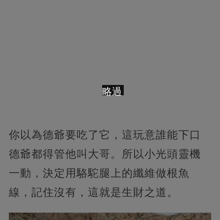
略過
你以為德爺要吃了它，這玩意誰能下口
德爺都得管他叫大哥。所以小光頭靈機
一動，決定用駱駝腿上的纖維做根魚
線，記住沒有，這就是生財之道。