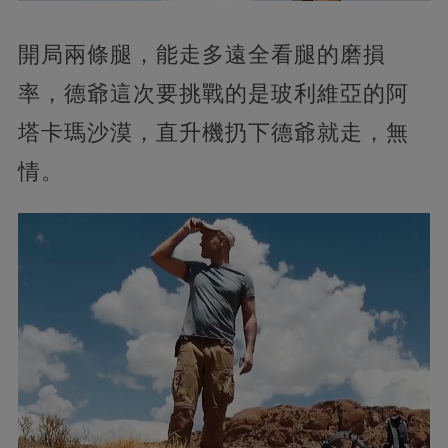
開局兩條腿，能走多遠全看腿的磨損
率，德爺這次要挑戰的是玻利維亞的阿
塔卡瑪沙漠，直升機扔下德爺就走，無
情。