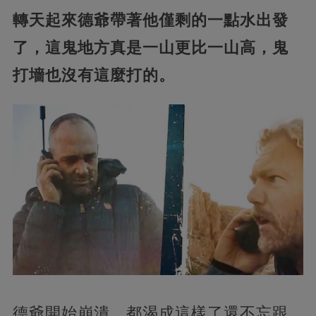
轉天起來德爺帶著他僅剩的一點水出發
了，這鬼地方真是一山更比一山高，鬼
打墻也沒有這麼打的。
德爺開始崩潰，都渴成這樣了還不忘跟