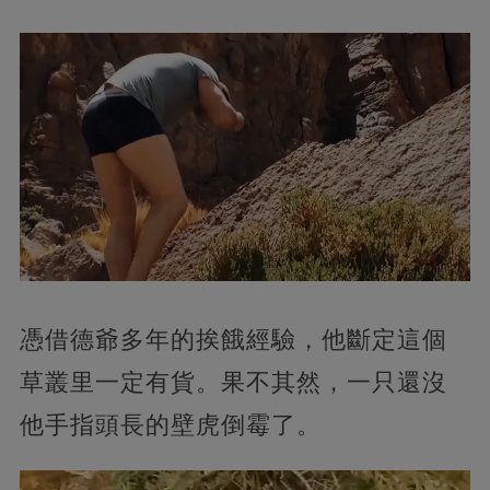
憑借德爺多年的挨餓經驗，他斷定這個
草叢里一定有貨。果不其然，一只還沒
他手指頭長的壁虎倒霉了。