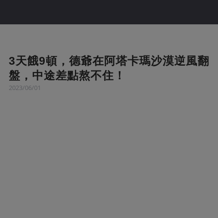
3天餓9頓，德爺在阿塔卡瑪沙漠逆風翻
盤，中途差點熬不住！
2023/06/01