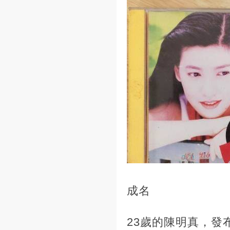
成名
23歲的陳明真，發