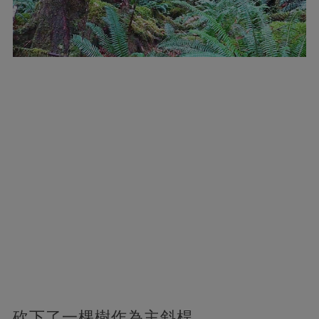
砍下了一棵樹作為主斜桿