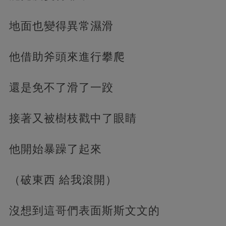
地面也變得異常濕滑
他借助斧頭來進行攀爬
還是免不了滑了一跤
接著又被樹枝戳中了眼睛
他開始暴躁了起來
（破東西 給我滾開）
沒想到這哥們表面斯斯文文的