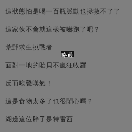
這狀態怕是喝一百瓶脈動也拯救不了了
這家伙不會就這樣被嚇跑了吧？
荒野求生挑戰者
略過
面對一地的貽貝不瘋狂收羅
反而唉聲嘆氣！
這是食物太多了也很鬧心嗎？
湖邊這位胖子是特雷西