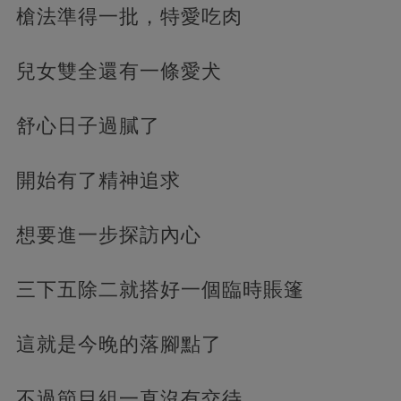
槍法準得一批，特愛吃肉
兒女雙全還有一條愛犬
舒心日子過膩了
開始有了精神追求
想要進一步探訪內心
三下五除二就搭好一個臨時賬篷
這就是今晚的落腳點了
不過節目組一直沒有交待