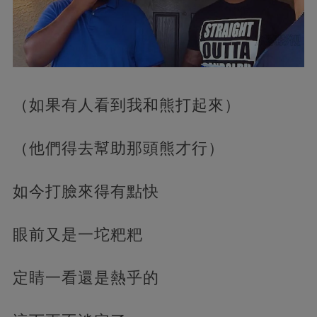
（如果有人看到我和熊打起來）
（他們得去幫助那頭熊才行）
如今打臉來得有點快
眼前又是一坨粑粑
定睛一看還是熱乎的