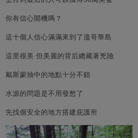
你有信心開機嗎？
這十個人信心滿滿來到了溫哥華島
這里很美 但美麗的背后總藏著兇險
戴斯蒙抽中的地點十分不錯
水源的問題是不用發愁了
先找個安全的地方搭建庇護所