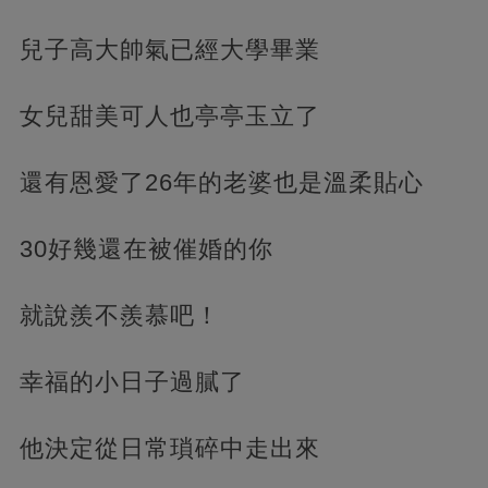
兒子高大帥氣已經大學畢業
女兒甜美可人也亭亭玉立了
還有恩愛了26年的老婆也是溫柔貼心
30好幾還在被催婚的你
就說羨不羨慕吧！
幸福的小日子過膩了
他決定從日常瑣碎中走出來