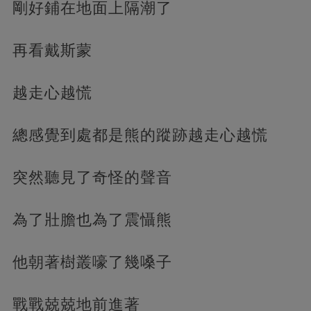
剛好鋪在地面上隔潮了
再看戴斯蒙
越走心越慌
總感覺到處都是熊的蹤跡越走心越慌
突然聽見了奇怪的聲音
為了壯膽也為了震懾熊
他朝著樹叢嚎了幾嗓子
戰戰兢兢地前進著