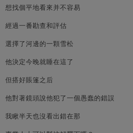
想找個平地看來并不容易
經過一番勘查和評估
選擇了河邊的一顆雪松
他決定今晚就睡在這了
但搭好賬篷之后
他對著鏡頭說他犯了一個愚蠢的錯誤
我瞅半天也沒看出錯在那