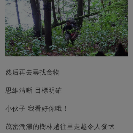
然后再去尋找食物
思維清晰 目標明確
小伙子 我看好你哦！
茂密潮濕的樹林越往里走越令人發怵