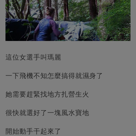
這位女選手叫瑪麗
一下飛機不知怎麼搞得就濕身了
她需要趕緊找地方扎營生火
很快就選好了一塊風水寶地
開始動手干起來了