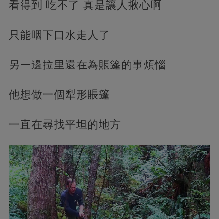
看得到 吃不了 真是讓人揪心啊
只能咽下口水走人了
另一邊拉里還在為賬篷的事煩惱
他想做一個犁形賬篷
一直在尋找平坦的地方