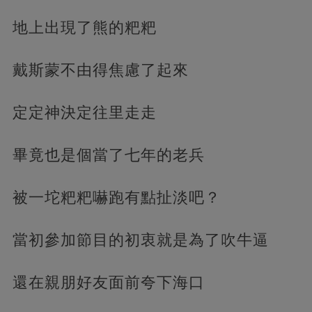
地上出現了熊的粑粑
戴斯蒙不由得焦慮了起來
定定神決定往里走走
畢竟也是個當了七年的老兵
被一坨粑粑嚇跑有點扯淡吧？
當初參加節目的初衷就是為了吹牛逼
還在親朋好友面前夸下海口