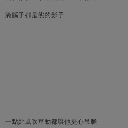
滿腦子都是熊的影子
一點點風吹草動都讓他提心吊膽