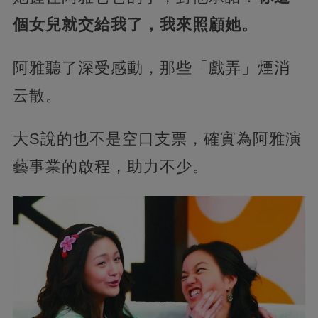
個女兒就交給我了，我來照顧她。
阿雅聽了深受感動，那些「戲弄」煙消
云散。
大S說的也不是空口支票，確實為阿雅演
藝事業的啟程，助力不少。