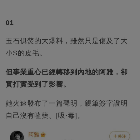
01
玉石俱焚的大爆料，雖然只是傷及了大
小S的皮毛。
但事業重心已經轉移到內地的阿雅，卻
實打實受到了影響。
她火速發布了一篇聲明，親筆簽字證明
自己沒有嗑藥、[吸·毒]。