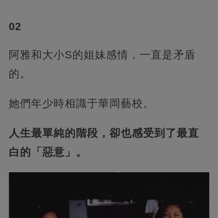
02
阿雅和大小S的姐妹感情，一直是矛盾
的。
她們年少時相識于華岡藝校。
人生最單純的階段，卻也感受到了最直
白的「惡意」。