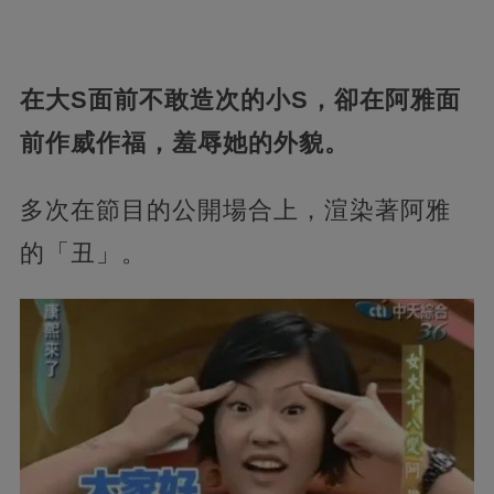
在大S面前不敢造次的小S，卻在阿雅面
前作威作福，羞辱她的外貌。
多次在節目的公開場合上，渲染著阿雅
的「丑」。