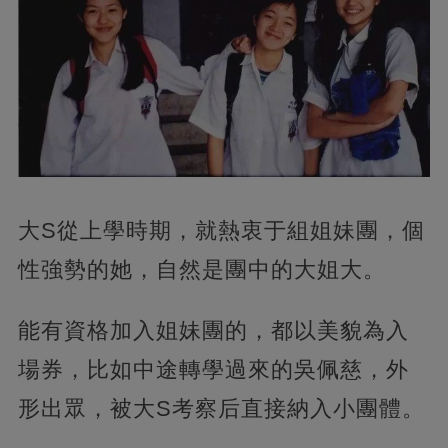
大S從上學時期，就熱衷于組姐妹團，個
性強勢的她，自然是團中的大姐大。
能有資格加入姐妹團的，都以美貌為入
場券，比如中途轉學過來的吳佩慈，外
形出眾，被大S考察后直接納入小團體。