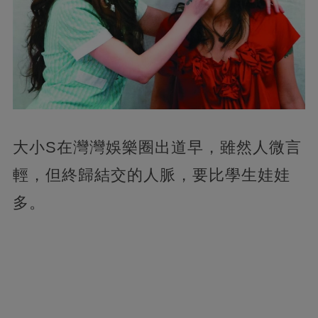
大小S在灣灣娛樂圈出道早，雖然人微言
輕，但終歸結交的人脈，要比學生娃娃
多。