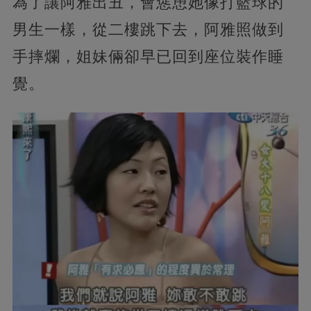
為了讓阿雅出丑，會慫恿她像打籃球的
男生一樣，從二樓跳下去，阿雅照做到
手摔爛，姐妹倆卻早已回到座位裝作睡
覺。