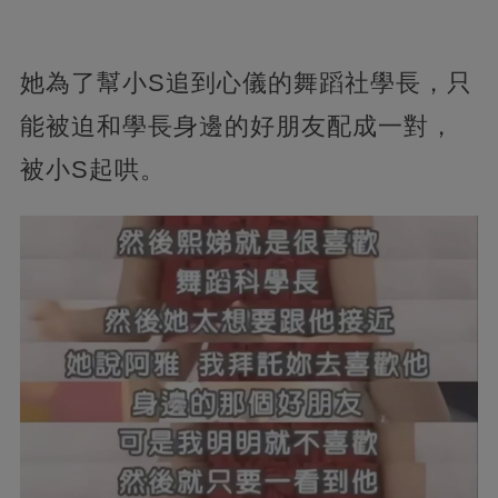
她為了幫小S追到心儀的舞蹈社學長，只
能被迫和學長身邊的好朋友配成一對，
被小S起哄。