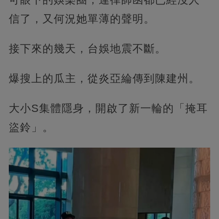
信了，又何況她單薄的聲明。
接下來的幾天，台娛地震不斷。
爆搜上的瓜主，從炎亞綸傳到陳建州。
大小S集體隱身，開啟了新一輪的「掩耳
盜鈴」。