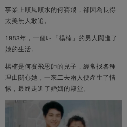
事業上順風順水的何賽飛，卻因為長得
太美無人敢追。
1983年，一個叫「楊楠」的男人闖進了
她的生活。
楊楠是何賽飛恩師的兒子，經常找各種
理由關心她，一來二去兩人便產生了情
愫，最終走進了婚姻的殿堂。