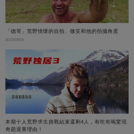
「德哥」荒野情懷的自拍、微笑和他的拍攝角度
2023/08/05
本期十人荒野求生挑戰結束還剩4人，有吃有喝驚現
奇葩退賽理由！