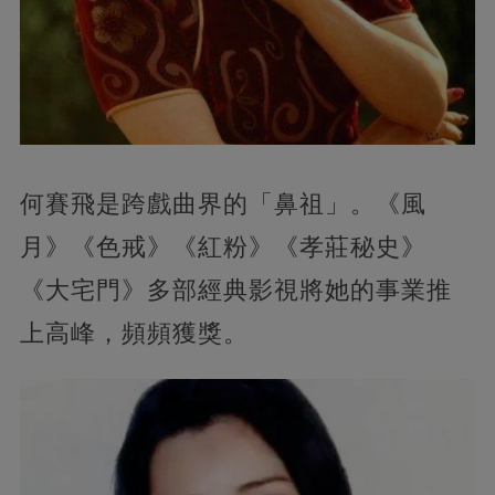
何賽飛是跨戲曲界的「鼻祖」。《風
月》《色戒》《紅粉》《孝莊秘史》
《大宅門》多部經典影視將她的事業推
上高峰，頻頻獲獎。