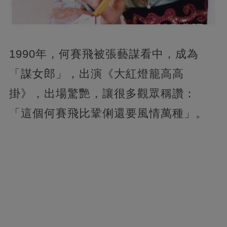
1990年，何賽飛被張藝謀看中，成為
「謀女郎」，出演《大紅燈籠高高
掛》，出場驚艷，讓很多觀眾稱讚：
「這個何賽飛比鞏俐還要風情萬種」。