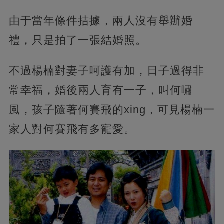
由于當年條件拮據，兩人沒有舉辦婚
禮，只是拍了一張結婚照。
不過楊楠對妻子呵護有加，日子過得非
常幸福，婚後兩人育有一子，叫何嘯
風，孩子隨著何賽飛的xing，可見楊楠一
家人對何賽飛有多寵愛。