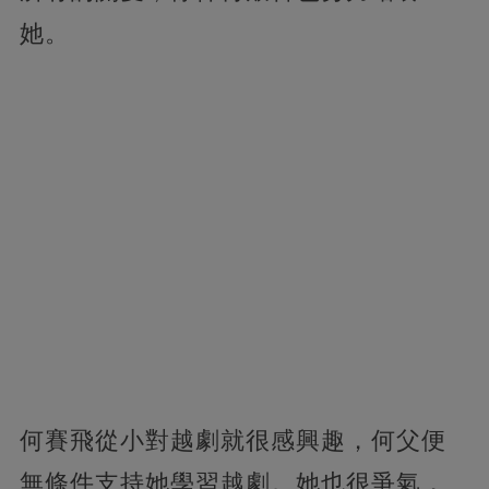
她。
何賽飛從小對越劇就很感興趣，何父便
無條件支持她學習越劇。她也很爭氣，