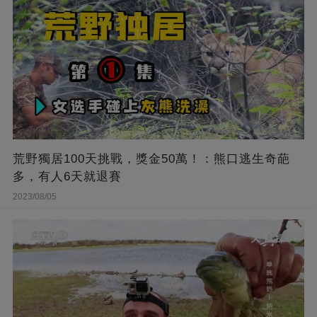
荒野獨居100天挑戰，獎金50萬！：熊口逃生奇葩
多，有人6天就退賽
2023/08/05