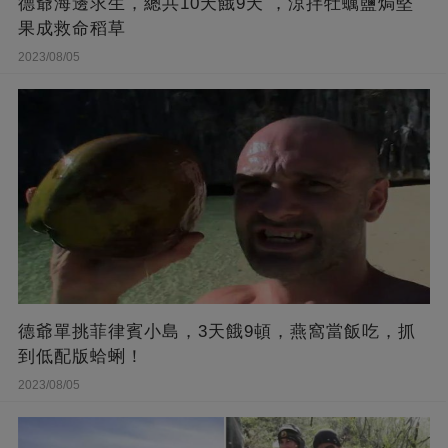
德爺海邊求生，總共10天餓9天 ，涼拌牡蠣鹽焗堅
果成救命稻草
2023/08/05
德爺單挑菲律賓小島，3天餓9頓，燕窩當飯吃，抓
到低配版蛤蜊！
2023/08/05