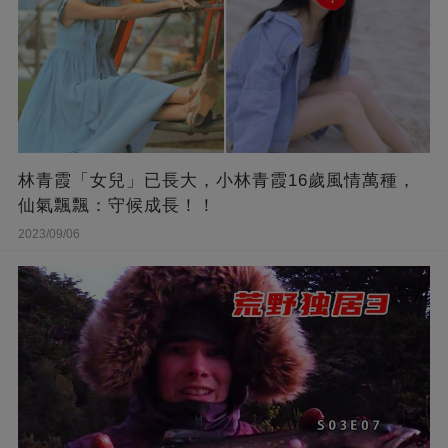
林青霞「女兒」已長大，小林青霞16歲風情萬種，
仙氣飄飄：守候成長！！
2023/09/06