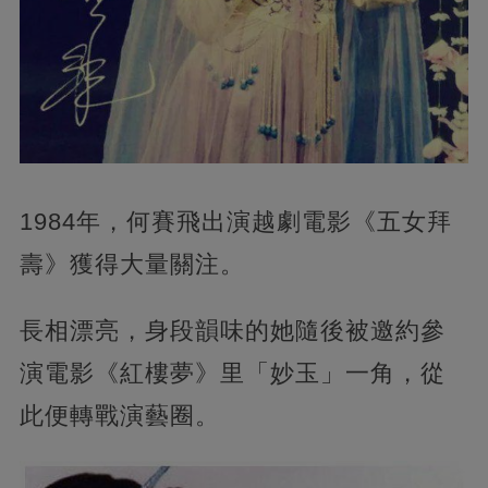
1984年，何賽飛出演越劇電影《五女拜
壽》獲得大量關注。
長相漂亮，身段韻味的她隨後被邀約參
演電影《紅樓夢》里「妙玉」一角，從
此便轉戰演藝圈。