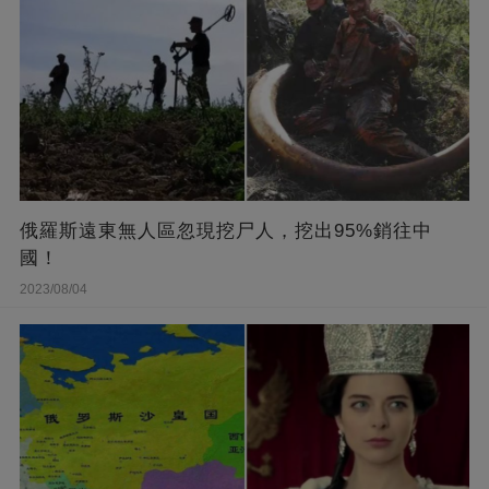
俄羅斯遠東無人區忽現挖尸人，挖出95%銷往中
國！
2023/08/04