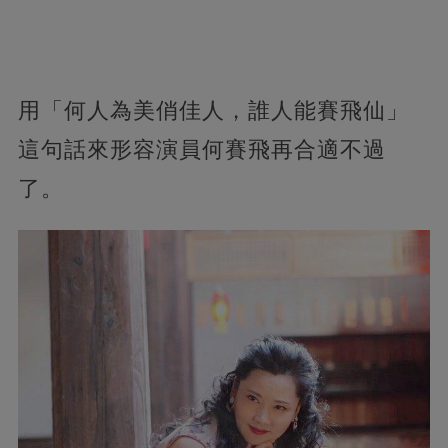
用「何人為美俏佳人，誰人能賽飛仙」
這句話來形容演員何賽飛再合適不過
了。