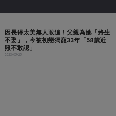
因長得太美無人敢追！父親為她「終生
不娶」，今被初戀獨寵33年「58歲近
照不敢認」
2023/05/25