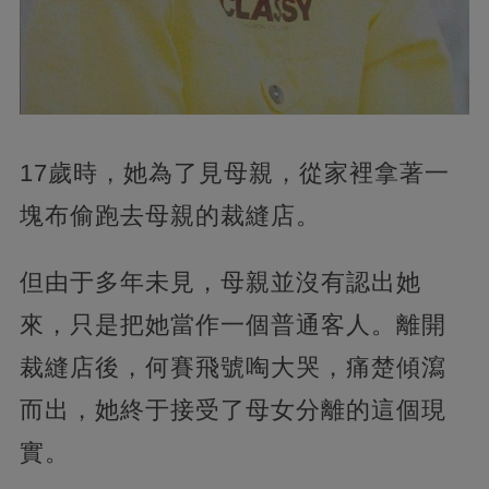
17歲時，她為了見母親，從家裡拿著一
塊布偷跑去母親的裁縫店。
但由于多年未見，母親並沒有認出她
來，只是把她當作一個普通客人。離開
裁縫店後，何賽飛號啕大哭，痛楚傾瀉
而出，她終于接受了母女分離的這個現
實。