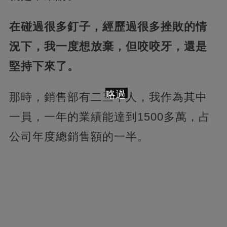
在碰過很多釘子，經歷過很多挫敗的情
況下，我一度想放棄，但咬咬牙，還是
堅持下來了。
略過
那時，銷售部有二三十人，我作為其中
一員，一年的業績能達到1500多萬，占
公司年度總銷售額的一半。