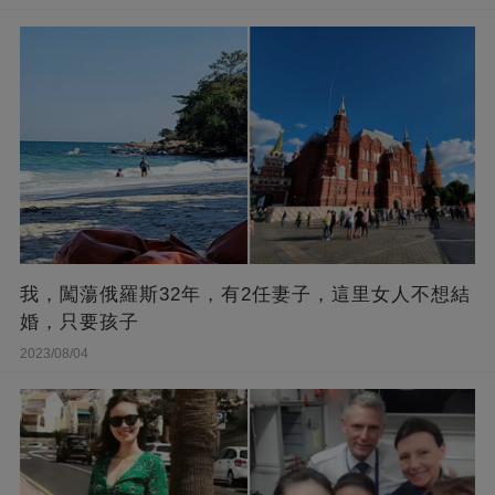
我，闖蕩俄羅斯32年，有2任妻子，這里女人不想結
婚，只要孩子
2023/08/04