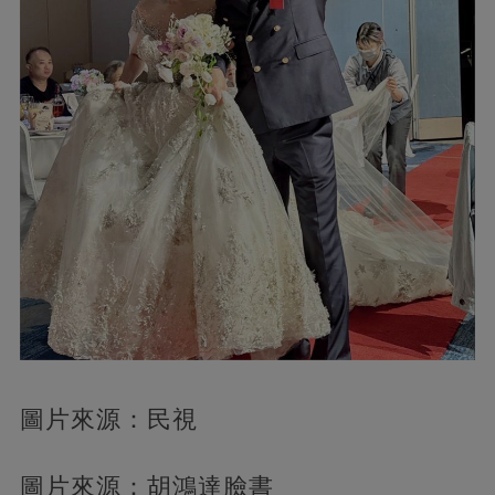
圖片來源：民視
圖片來源：胡鴻達臉書