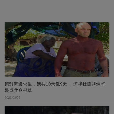
德爺海邊求生，總共10天餓9天 ，涼拌牡蠣鹽焗堅
果成救命稻草
2023/08/05