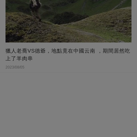
獵人老喬VS德爺，地點竟在中國云南 ，期間居然吃
上了羊肉串
2023/08/05