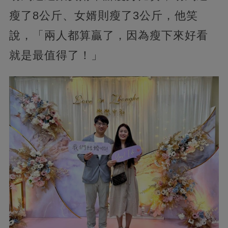
瘦了8公斤、女婿則瘦了3公斤，他笑
說，「兩人都算贏了，因為瘦下來好看
就是最值得了！」