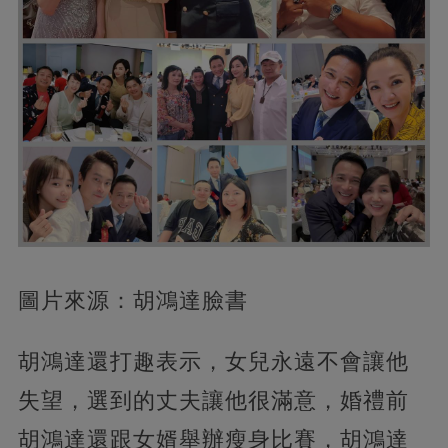
圖片來源：胡鴻達臉書
胡鴻達還打趣表示，女兒永遠不會讓他
失望，選到的丈夫讓他很滿意，婚禮前
胡鴻達還跟女婿舉辦瘦身比賽，胡鴻達