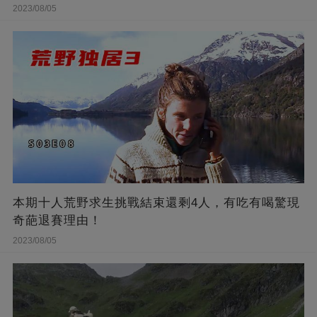
2023/08/05
本期十人荒野求生挑戰結束還剩4人，有吃有喝驚現
奇葩退賽理由！
2023/08/05