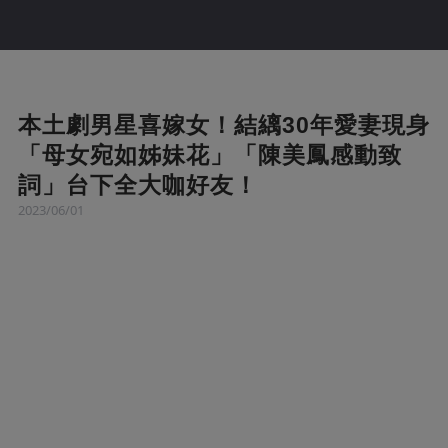
本土劇男星喜嫁女！結縭30年愛妻現身
「母女宛如姊妹花」「陳美鳳感動致
詞」台下全大咖好友！
2023/06/01