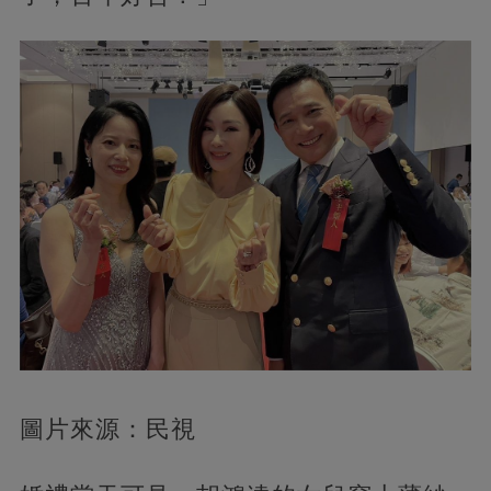
圖片來源：民視