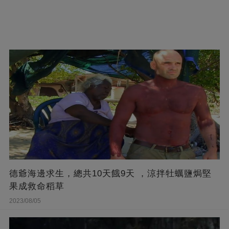
德爺海邊求生，總共10天餓9天 ，涼拌牡蠣鹽焗堅
果成救命稻草
2023/08/05