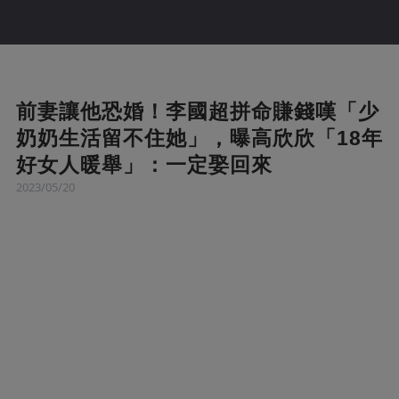
前妻讓他恐婚！李國超拼命賺錢嘆「少
奶奶生活留不住她」，曝高欣欣「18年
好女人暖舉」：一定娶回來
2023/05/20