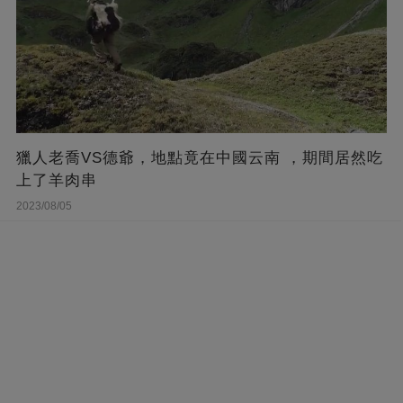
獵人老喬VS德爺，地點竟在中國云南 ，期間居然吃
上了羊肉串
2023/08/05