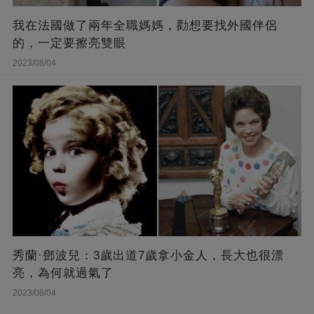
我在法國做了兩年全職媽媽，勸想要找外國伴侶
的，一定要擦亮雙眼
2023/08/04
秀蘭·鄧波兒：3歲出道7歲拿小金人，長大也很漂
亮，為何就過氣了
2023/08/04