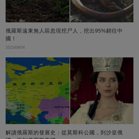
俄羅斯遠東無人區忽現挖尸人，挖出95%銷往中
國！
2023/08/04
解讀俄羅斯的發展史：從莫斯科公國，到沙皇俄