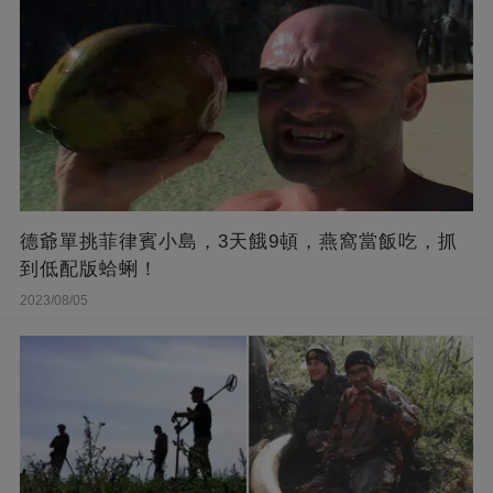
德爺單挑菲律賓小島，3天餓9頓，燕窩當飯吃，抓
到低配版蛤蜊！
2023/08/05