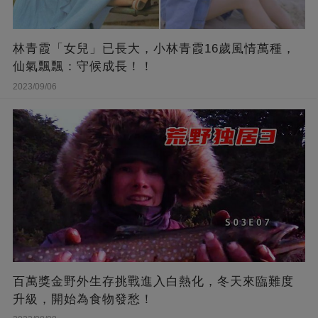
林青霞「女兒」已長大，小林青霞16歲風情萬種，
仙氣飄飄：守候成長！！
2023/09/06
百萬獎金野外生存挑戰進入白熱化，冬天來臨難度
升級，開始為食物發愁！