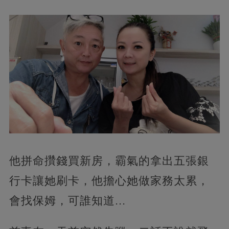
他拼命攢錢買新房，霸氣的拿出五張銀
行卡讓她刷卡，他擔心她做家務太累，
會找保姆，可誰知道...