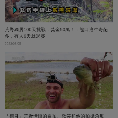
荒野獨居100天挑戰，獎金50萬！：熊口逃生奇葩
多，有人6天就退賽
2023/08/05
「德哥」荒野情懷的自拍、微笑和他的拍攝角度