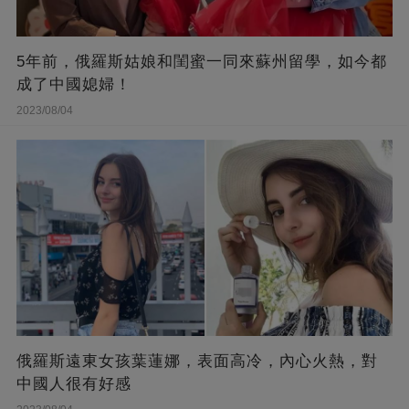
5年前，俄羅斯姑娘和閨蜜一同來蘇州留學，如今都
成了中國媳婦！
2023/08/04
俄羅斯遠東女孩葉蓮娜，表面高冷，內心火熱，對
中國人很有好感