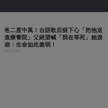
爸二度中風！台語歌后狠下心「把他送
進療養院」父絕望喊「我在等死」她淚
崩：生命如此脆弱！
2023/05/25