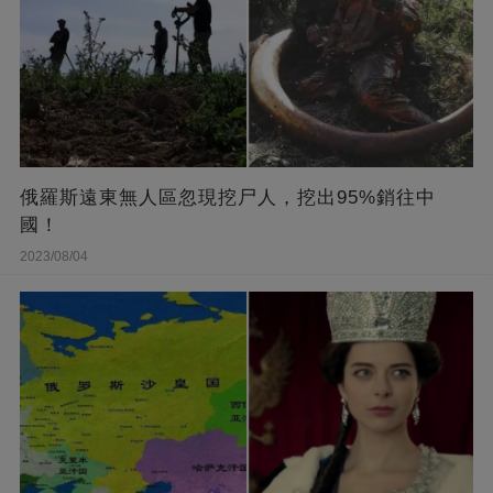
俄羅斯遠東無人區忽現挖尸人，挖出95%銷往中
國！
2023/08/04