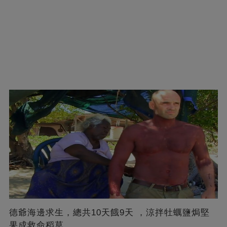
德爺海邊求生，總共10天餓9天 ，涼拌牡蠣鹽焗堅
果成救命稻草