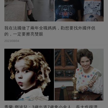
我在法國做了兩年全職媽媽，勸想要找外國伴侶
的，一定要擦亮雙眼
2023/08/04
秀蘭·鄧波兒：3歲出道7歲拿小金人，長大也很漂