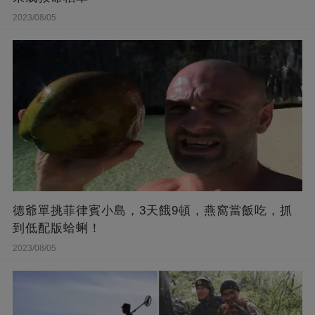
2023/08/05
德爺單挑菲律賓小島，3天餓9頓，燕窩當飯吃，抓
到低配版蛤蜊！
2023/08/05