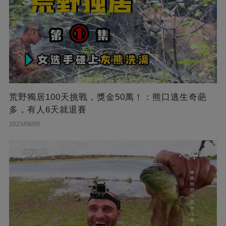
荒野獨居100天挑戰，獎金50萬！：熊口逃生奇葩
多，有人6天就退賽
2023/08/05