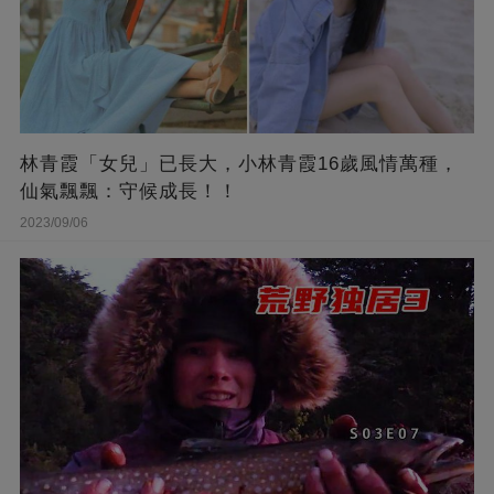
林青霞「女兒」已長大，小林青霞16歲風情萬種，
仙氣飄飄：守候成長！！
2023/09/06