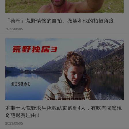
「德哥」荒野情懷的自拍、微笑和他的拍攝角度
2023/08/05
本期十人荒野求生挑戰結束還剩4人，有吃有喝驚現
奇葩退賽理由！
2023/08/05