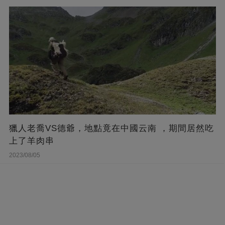
獵人老喬VS德爺，地點竟在中國云南 ，期間居然吃
上了羊肉串
2023/08/05