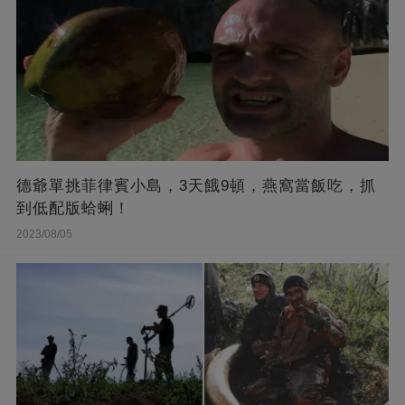
德爺單挑菲律賓小島，3天餓9頓，燕窩當飯吃，抓
到低配版蛤蜊！
2023/08/05