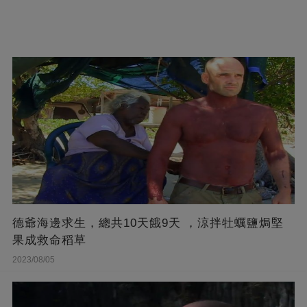
德爺海邊求生，總共10天餓9天 ，涼拌牡蠣鹽焗堅
果成救命稻草
2023/08/05