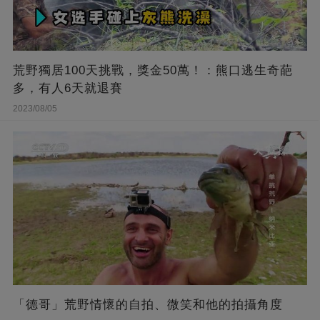
荒野獨居100天挑戰，獎金50萬！：熊口逃生奇葩
多，有人6天就退賽
2023/08/05
「德哥」荒野情懷的自拍、微笑和他的拍攝角度