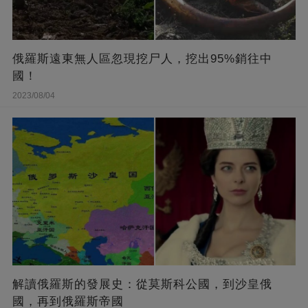
俄羅斯遠東無人區忽現挖尸人，挖出95%銷往中
國！
2023/08/04
解讀俄羅斯的發展史：從莫斯科公國，到沙皇俄
國，再到俄羅斯帝國