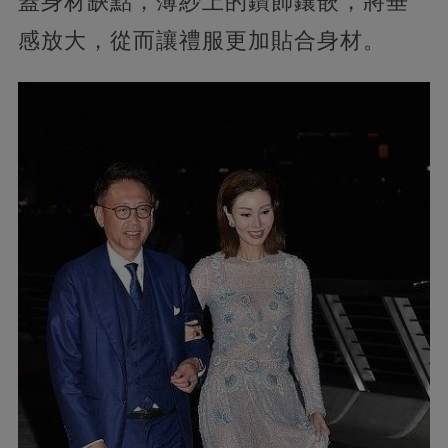
蓋身材缺點，薄紗上的鑽飾鑲嵌，將垂
感放大，從而讓禮服更加貼合身材。