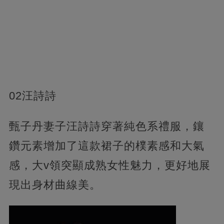
02汪詩詩
甄子丹妻子汪詩詩穿著純色系禮服，鑲
鑽元素增加了這款裙子的樸素感和大氣
感，大v領突顯成熟女性魅力，更好地展
現出身材曲線美。