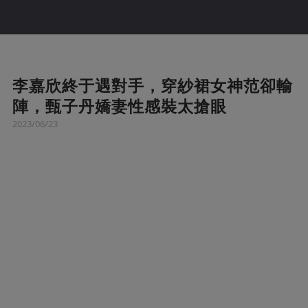
李嘉欣終于遇對手，穿紗裙女神范卻輸
陣，甄子丹嬌妻性感裝太搶眼
2023/06/23