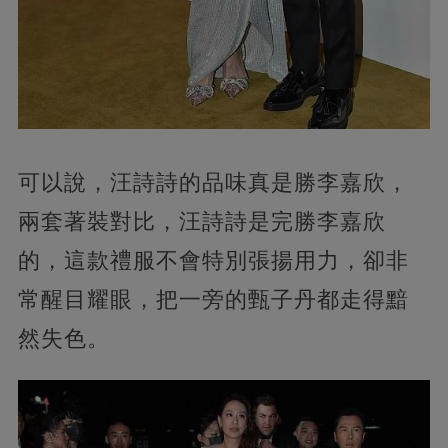
可以說，汪詩詩的品味真是勝李嘉欣，
兩套著裝對比，汪詩詩是完勝李嘉欣
的，這款禮服不會特別張揚用力，卻非
常醒目耀眼，把一旁的甄子丹都走得黯
然失色。