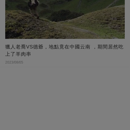
獵人老喬VS德爺，地點竟在中國云南 ，期間居然吃
上了羊肉串
2023/08/05