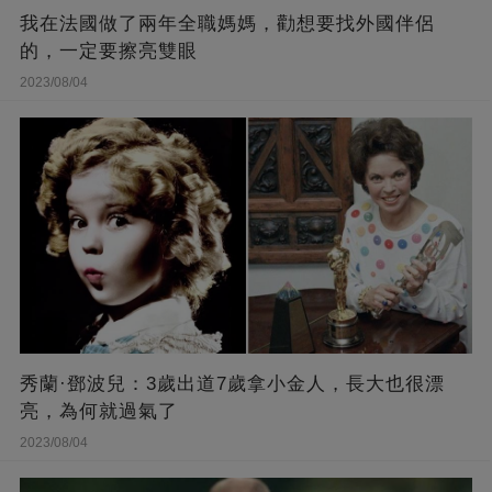
我在法國做了兩年全職媽媽，勸想要找外國伴侶
的，一定要擦亮雙眼
2023/08/04
秀蘭·鄧波兒：3歲出道7歲拿小金人，長大也很漂
亮，為何就過氣了
2023/08/04