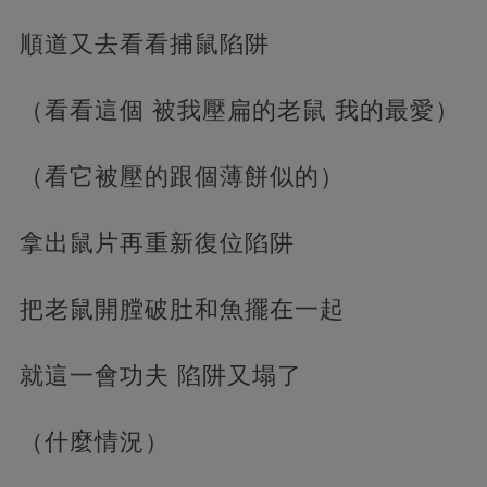
順道又去看看捕鼠陷阱
（看看這個 被我壓扁的老鼠 我的最愛）
（看它被壓的跟個薄餅似的）
拿出鼠片再重新復位陷阱
把老鼠開膛破肚和魚擺在一起
就這一會功夫 陷阱又塌了
（什麼情況）