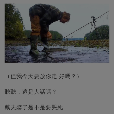
（但我今天要放你走 好嗎？）
聽聽，這是人話嗎？
戴夫聽了是不是要哭死