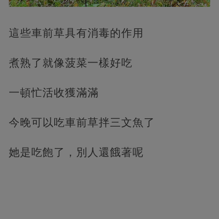
這些車前草具有消毒的作用
煮熟了就像菠菜一樣好吃
一頓忙活收獲滿滿
今晚可以吃車前草拌三文魚了
她是吃飽了，別人還餓著呢