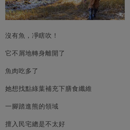
沒有魚，凈瞎吹！
它不屑地轉身離開了
魚肉吃多了
她想找點綠葉補充下膳食纖維
一腳踏進熊的領域
擅入民宅總是不太好