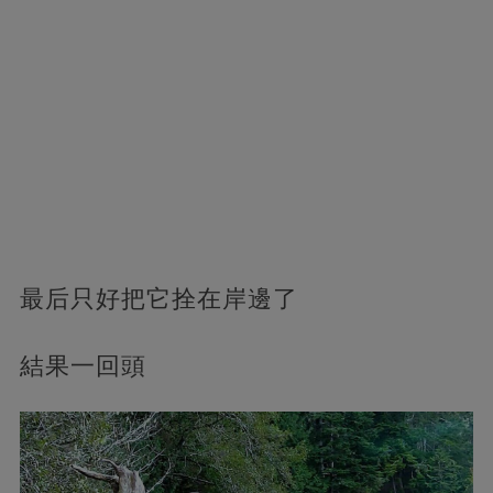
最后只好把它拴在岸邊了
結果一回頭