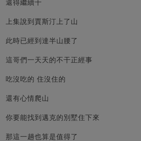
還得繼續干
上集說到賈斯汀上了山
此時已經到達半山腰了
這哥們一天天的不干正經事
吃沒吃的 住沒住的
還有心情爬山
你要能找到邁克的別墅住下來
那這一趟也算是值得了