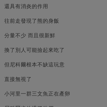
還具有消炎的作用
往前走發現了熊的身飯
分量不少 而且很新鮮
換了別人可能撿起來吃了
但尼科爾根本不缺這玩意
直接無視了
小河里一群三文魚正在產卵