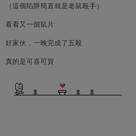
（這個陷阱簡直就是老鼠殺手）
看看又一個鼠片
好家伙，一晚完成了五殺
真的是可喜可賀