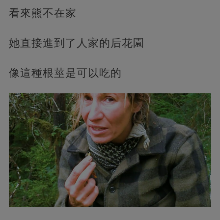
看來熊不在家
她直接進到了人家的后花園
像這種根莖是可以吃的