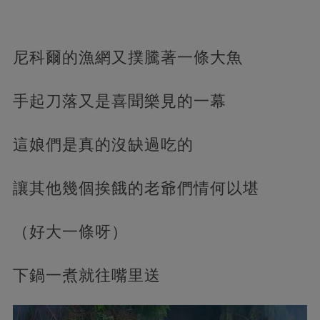
尼科爾的漁網又撲騰著一條大魚
手起刀落又是喜聞樂見的一幕
這娘們是真的沒缺過吃的
讓其他幾個挨餓的老爺們情何以堪
（好大一條呀）
下鍋一煮就往嘴里送