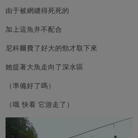
由于被網纏得死死的
加上這魚并不配合
尼科爾費了好大的勁才取下來
她提著大魚走向了深水區
（準備好了嗎）
（哦 快看 它游走了）