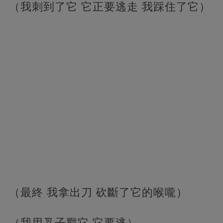
（我刺到了它 它正要逃走 我踩住了它）
（最終 我拿出刀 砍斷了它的喉嚨）
（我用叉子戳它 它要逃）