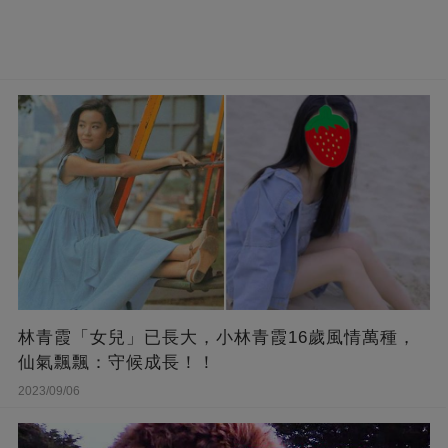
林青霞「女兒」已長大，小林青霞16歲風情萬種，
仙氣飄飄：守候成長！！
2023/09/06