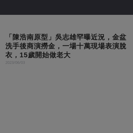
「陳浩南原型」吳志雄罕曝近況，金盆
洗手後商演撈金，一場十萬現場表演脫
衣，15歲開始做老大
2023/06/03