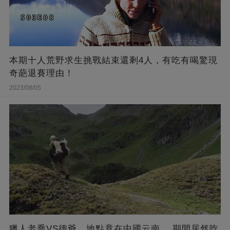
本期十人荒野求生挑戰結束還剩4人，有吃有喝驚現
奇葩退賽理由！
2023/08/05
獵人老喬VS德爺，地點竟在中國云南 ，期間居然吃