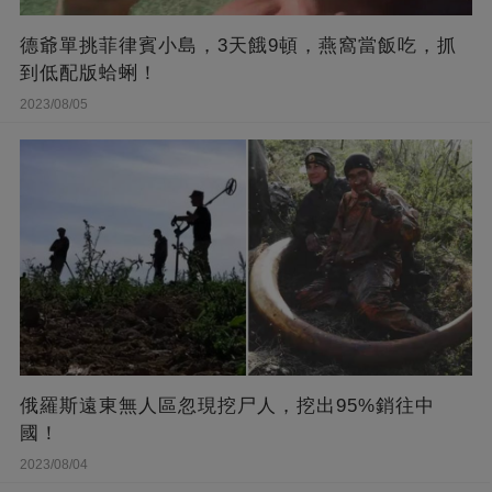
德爺單挑菲律賓小島，3天餓9頓，燕窩當飯吃，抓
到低配版蛤蜊！
2023/08/05
俄羅斯遠東無人區忽現挖尸人，挖出95%銷往中
國！
2023/08/04