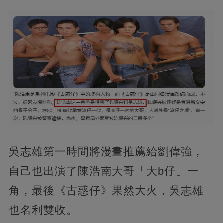
吳志雄第一時間將漫畫推薦給劉偉強，
自己也出演了陳浩南大哥「大b仔」一
角，最後《古惑仔》果然大火，吳志雄
也名利雙收。