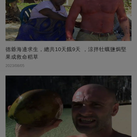
德爺海邊求生，總共10天餓9天 ，涼拌牡蠣鹽焗堅
果成救命稻草
2023/08/05