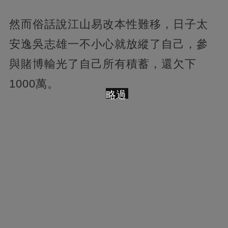
然而俗話說江山易改本性難移，日子太
安逸吳志雄一不小心就放縱了自己，參
與賭博輸光了自己所有積蓄，還欠下
1000萬。
略過