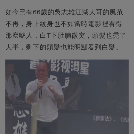
如今已有66歲的吳志雄江湖大哥的風范
不再，身上紋身也不如當時電影裡看得
那麼唬人，白T下肚腩微突，頭髮也禿了
大半，剩下的頭髮也能明顯看到白髮。