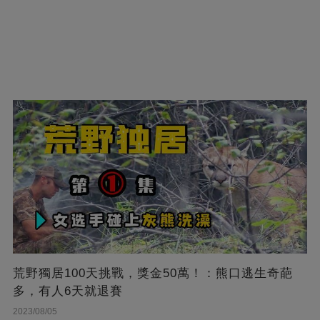
荒野獨居100天挑戰，獎金50萬！：熊口逃生奇葩
多，有人6天就退賽
2023/08/05