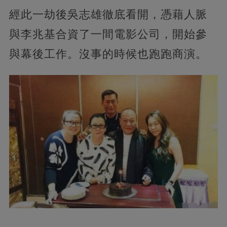
經此一劫後吳志雄徹底看開，憑藉人脈
與李兆基合資了一間電影公司，開始參
與幕後工作。沒事的時候也跑跑商演。