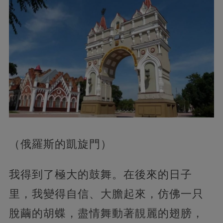
（俄羅斯的凱旋門）
我得到了極大的鼓舞。在後來的日子
里，我變得自信、大膽起來，仿佛一只
脫繭的胡蝶，盡情舞動著靚麗的翅膀，