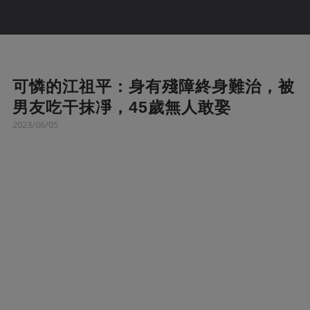
可憐的江祖平：身有殘障終身難治，被
男友吃干抹凈，45歲無人敢娶
2023/06/05