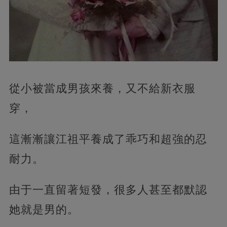
從小被當成男孩來養，又不給新衣服
穿，
這漸漸讓江祖平養成了乖巧和超強的忍
耐力。
由于一直留著短發，很多人甚至都默認
她就是男的。